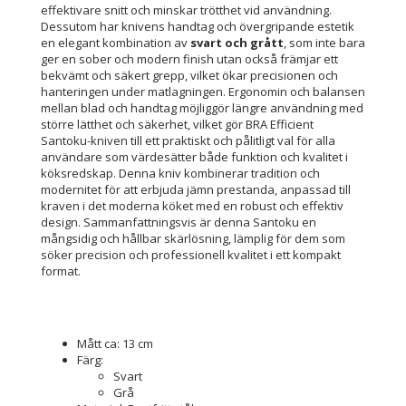
effektivare snitt och minskar trötthet vid användning.
Dessutom har knivens handtag och övergripande estetik
en elegant kombination av
svart och grått
, som inte bara
ger en sober och modern finish utan också främjar ett
bekvämt och säkert grepp, vilket ökar precisionen och
hanteringen under matlagningen. Ergonomin och balansen
mellan blad och handtag möjliggör längre användning med
större lätthet och säkerhet, vilket gör BRA Efficient
Santoku-kniven till ett praktiskt och pålitligt val för alla
användare som värdesätter både funktion och kvalitet i
köksredskap. Denna kniv kombinerar tradition och
modernitet för att erbjuda jämn prestanda, anpassad till
kraven i det moderna köket med en robust och effektiv
design. Sammanfattningsvis är denna Santoku en
mångsidig och hållbar skärlösning, lämplig för dem som
söker precision och professionell kvalitet i ett kompakt
format.
Mått ca: 13 cm
Färg:
Svart
Grå