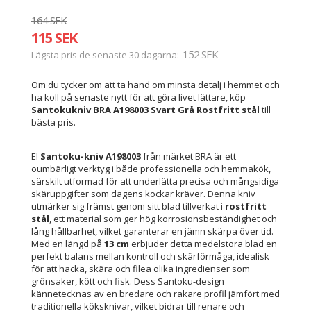
164 SEK
115 SEK
152 SEK
Lägsta pris de senaste 30 dagarna
Om du tycker om att ta hand om minsta detalj i hemmet och
ha koll på senaste nytt för att göra livet lättare, köp
Santokukniv BRA A198003 Svart Grå Rostfritt stål
till
bästa pris.
El
Santoku-kniv A198003
från märket BRA är ett
oumbärligt verktyg i både professionella och hemmakök,
särskilt utformad för att underlätta precisa och mångsidiga
skäruppgifter som dagens kockar kräver. Denna kniv
utmärker sig främst genom sitt blad tillverkat i
rostfritt
stål
, ett material som ger hög korrosionsbeständighet och
lång hållbarhet, vilket garanterar en jämn skärpa över tid.
Med en längd på
13 cm
erbjuder detta medelstora blad en
perfekt balans mellan kontroll och skärförmåga, idealisk
för att hacka, skära och filea olika ingredienser som
grönsaker, kött och fisk. Dess Santoku-design
kännetecknas av en bredare och rakare profil jämfört med
traditionella köksknivar, vilket bidrar till renare och