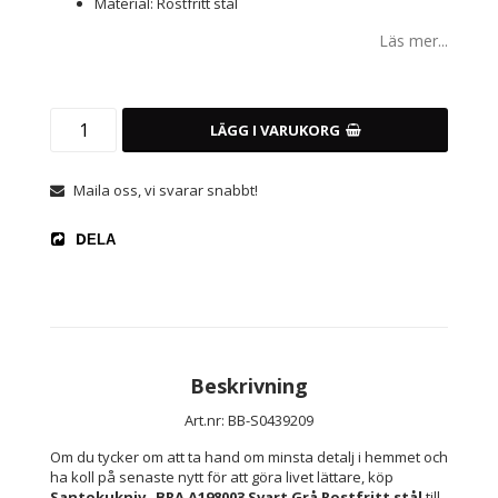
Material: Rostfritt stål
Läs mer...
LÄGG I VARUKORG
Maila oss, vi svarar snabbt!
DELA
Beskrivning
Art.nr: BB-S0439209
Om du tycker om att ta hand om minsta detalj i hemmet och 
ha koll på senaste nytt för att göra livet lättare, köp 
Santokukniv   BRA A198003 Svart Grå Rostfritt stål
 till 