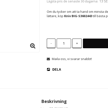
13 SE
Lägsta pris de senaste 30 dagarna
Om du tycker om att ta hand om minsta deta
lättare, köp
Kniv BIG-S3602443
till bästa p
-
+
Maila oss, vi svarar snabbt!
DELA
Beskrivning