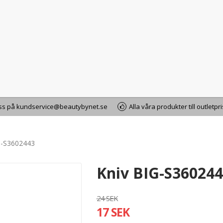
oss på kundservice@beautybynet.se
Alla våra produkter till outletpr
G-S3602443
Kniv BIG-S36024
24 SEK
17 SEK