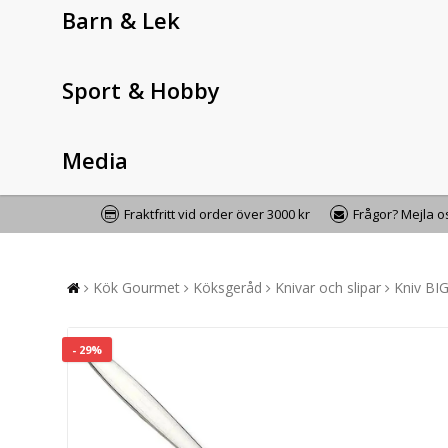
Barn & Lek
Sport & Hobby
Media
Fraktfritt vid order över 3000 kr
Frågor? Mejla 
Kök Gourmet
Köksgeråd
Knivar och slipar
Kniv BI
- 29%