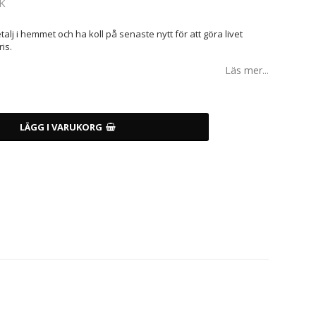
K
lj i hemmet och ha koll på senaste nytt för att göra livet
ris.
Läs mer...
LÄGG I VARUKORG