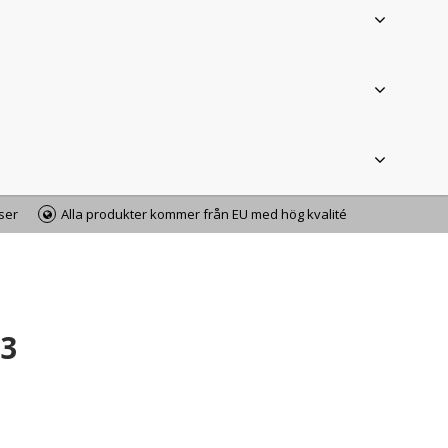
iser
Alla produkter kommer från EU med hög kvalité
43