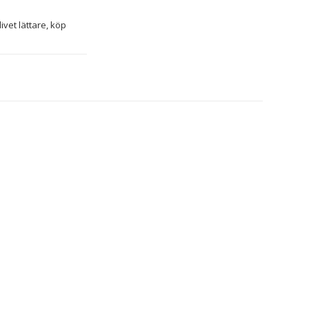
Om du tycker om att ta hand om minsta detalj i hemmet och ha koll på senaste nytt för att göra livet lättare, köp 