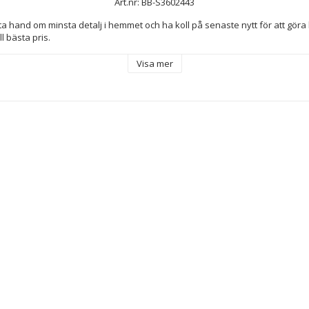
Art.nr: BB-S3602443
ill bästa pris.
Visa mer