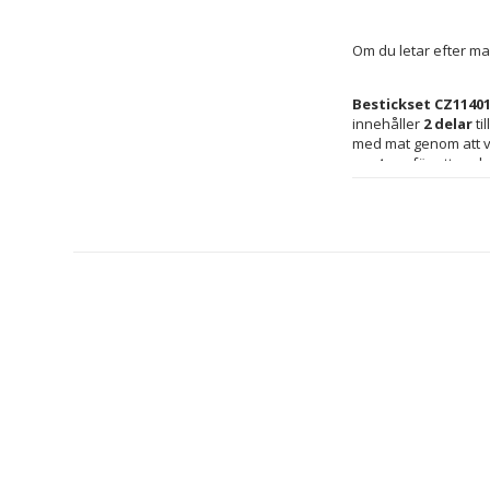
Om du letar efter ma
Bestickset CZ1140
innehåller 
2 delar
 t
med mat genom att v
spetsar
 för att undv
minsta. Med en attrak
set funktionalitet oc
efter barnens hände
är lämpliga för mikr
daglig användning. 
charmig design som s
Kön: Barn
Material: Plast
Typ: Bestick-s
Rekommendera
Färg: Rosa
Egenskaper: 
Antal delar: 2