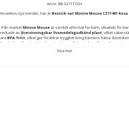
Art.nr: BB-S37117201
rknadens nya trender, här är 
Bestick-set Minnie Mouse CZ11401 Rosa P
1
 från märket 
Minnie Mouse
 är särskilt utformat för barn, idealiskt för bar
illverkade av 
återvinningsbar livsmedelsgodkänd plast
, vilket säkerst
ara 
BPA-fritt
, vilket ger föräldrar trygghet kring barnens hälsa. Besticken
ika olyckor eller skador vid användning, vilket gör dem till ett säkert och pra
tiv design i 
rosa
 och originalgrafik av 
Minnie Mouse med Disney-licen
Visa mer
h visuellt tilltal som gör måltiden roligare för barnen. Dessutom har de d
r: 
22 cm höga, 1,5 cm breda och väger 34 gram
, vilket underlättar hante
ovågsugn eller diskmaskin är de enkla och snabba att rengöra, vilket gör de
Sammanfattningsvis erbjuder detta barnbestickset säkra och bekväma eg
tödjer barnens självständighet vid matbordet.
et
d ålder: + 4 år
Utan BPA
 Delar