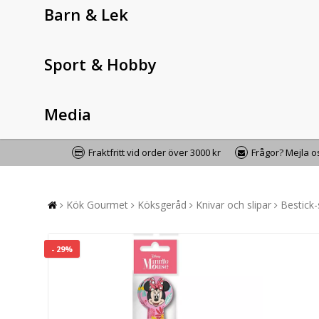
Barn & Lek
Sport & Hobby
Media
Fraktfritt vid order över 3000 kr
Frågor? Mejla 
Kök Gourmet
Köksgeråd
Knivar och slipar
Bestick
- 29%