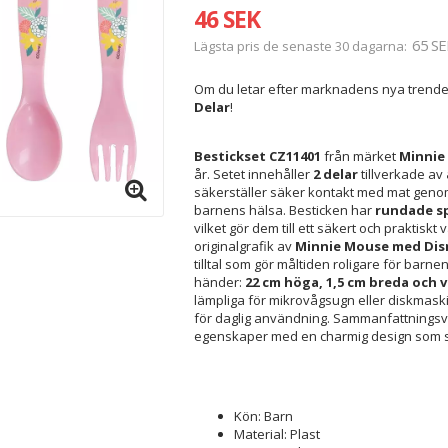
46 SEK
65 SE
Lägsta pris de senaste 30 dagarna
Om du letar efter marknadens nya trende
Delar
!
Bestickset CZ11401
från märket
Minnie
år. Setet innehåller
2 delar
tillverkade av
säkerställer säker kontakt med mat geno
barnens hälsa. Besticken har
rundade s
vilket gör dem till ett säkert och praktiskt
originalgrafik av
Minnie Mouse med Disn
tilltal som gör måltiden roligare för ba
händer:
22 cm höga, 1,5 cm breda och 
lämpliga för mikrovågsugn eller diskmaski
för daglig användning. Sammanfattningsv
egenskaper med en charmig design som st
Kön: Barn
Material: Plast