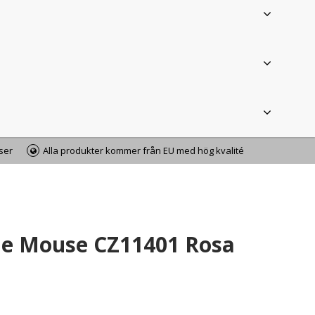
iser
Alla produkter kommer från EU med hög kvalité
ie Mouse CZ11401 Rosa