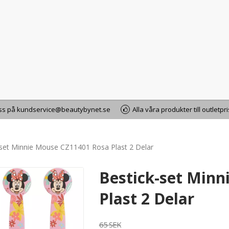
oss på kundservice@beautybynet.se
Alla våra produkter till outletpr
-set Minnie Mouse CZ11401 Rosa Plast 2 Delar
Bestick-set Minn
Plast 2 Delar
65 SEK