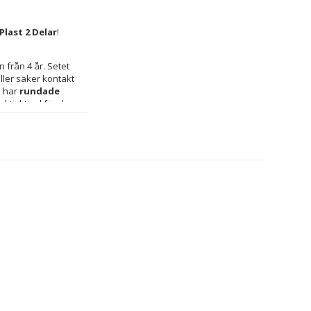
last 2 Delar
!
n från 4 år. Setet 
äller säker kontakt 
 har 
rundade 
ktiskt val för de 
s
 kombinerar detta 
imensioner anpassade 
ring. Trots att de inte 
m praktiska för 
enskaper med en 