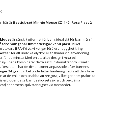
K
r, här är
Bestick-set Minnie Mouse CZ11401 Rosa Plast 2
 Mouse
är särskilt utformat för barn, idealiskt för barn från 4
återvinningsbar livsmedelsgodkänd plast
, vilket
m att vara
BPA-fritt
, vilket ger föräldrar trygghet kring
petsar
för att undvika olyckor eller skador vid användning,
 val för de minsta. Med en attraktiv design i
rosa
och
ey-licens
kombinerar detta set funktionalitet och visuellt
rnen. Dessutom har de dimensioner anpassade efter barnens
väger 34 gram
, vilket underlättar hantering. Trots att de inte är
n är de enkla och snabba att rengöra, vilket gör dem praktiska
is erbjuder detta barnbestickset säkra och bekväma
ödjer barnens självständighet vid matbordet.