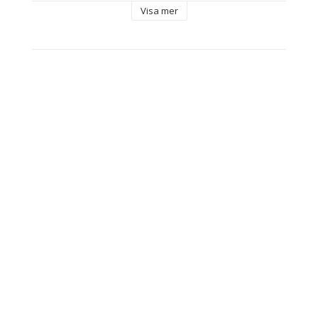
Grå
Visa mer
Transparent
Kapacitet: 1 L
Typ: Tekanna
Material: 
Glas
Rostfritt stål
Egenskaper: 
Transparent
Tål maskindisk