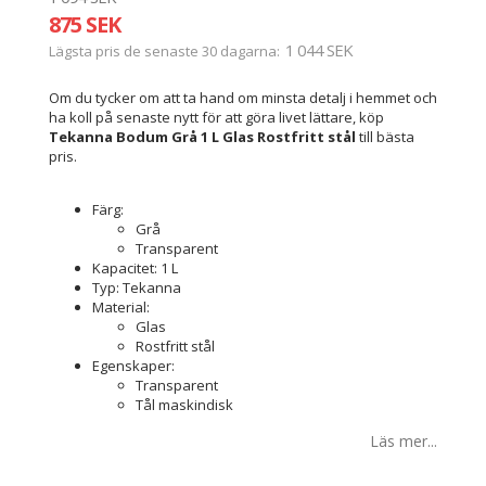
875 SEK
1 044 SEK
Lägsta pris de senaste 30 dagarna
Om du tycker om att ta hand om minsta detalj i hemmet och
ha koll på senaste nytt för att göra livet lättare, köp
Tekanna Bodum Grå 1 L Glas Rostfritt stål
till bästa
pris.
Färg:
Grå
Transparent
Kapacitet: 1 L
Typ: Tekanna
Material:
Glas
Rostfritt stål
Egenskaper:
Transparent
Tål maskindisk
Läs mer...