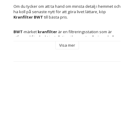
Om du tycker om att ta hand om minsta detalj i hemmet och 
ha koll på senaste nytt för att göra livet lättare, köp 
Kranfilter BWT
 till bästa pris.
BWT
-märket 
kranfilter
 är en filtreringsstation som är 
utformad för direkt installation i hemmets allmänna kalla 
vattenförsörjning och erbjuder heltäckande skydd mot 
Visa mer
föroreningar, avlagringar och korrosion. Tillverkad i 
blå 
plast
 har systemet två specifika filterpatroner: 
BWT DGD 
anti-föroreningspatron
 med hög kapacitet som 
effektivt avlägsnar suspenderade partiklar i vattnet och 
rekommenderas att bytas var sjätte månad samt 
BWT 
PILODIPHOS-patronen
 med kisel-fosfatkristaller som ger 
effektiv anti-avlagrings- och anti-korrosionsverkan med en 
livslängd på cirka ett år. Filtret ger en optimal 
flödeshastighet på 
1500 liter per timme
 och klarar 
arbetstryck mellan 3,5 och 4 bar, med ett maximalt tillåtet 
tryck på 5 bar, vilket säkerställer korrekt och säker 
funktion i olika vattennät. Dess design inkluderar två 
integrerade bypassar för snabb och flexibel installation, 
utrustad med en upplåsningsnyckel för enkel service samt 
ett väggfäste i galvaniserat stål som garanterar stabilitet 
och hållbarhet. Produkten är helt förberedd för 