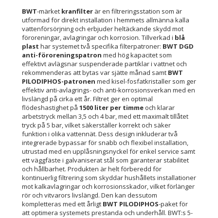
BWT
-märket
kranfilter
är en filtreringsstation som är
utformad för direkt installation i hemmets allmänna kalla
vattenförsörjning och erbjuder heltäckande skydd mot
föroreningar, avlagringar och korrosion. Tillverkad i
blå
plast
har systemet två specifika filterpatroner:
BWT DGD
anti-föroreningspatron
med hög kapacitet som
effektivt avlägsnar suspenderade partiklar i vattnet och
rekommenderas att bytas var sjätte månad samt
BWT
PILODIPHOS-patronen
med kisel-fosfatkristaller som ger
effektiv anti-avlagrings- och anti-korrosionsverkan med en
livslängd på cirka ett år. Filtret ger en optimal
flödeshastighet på
1500 liter per timme
och klarar
arbetstryck mellan 3,5 och 4 bar, med ett maximalt tillåtet
tryck på 5 bar, vilket säkerställer korrekt och säker
funktion i olika vattennät. Dess design inkluderar två
integrerade bypassar för snabb och flexibel installation,
utrustad med en upplåsningsnyckel för enkel service samt
ett väggfäste i galvaniserat stål som garanterar stabilitet
och hållbarhet. Produkten är helt förberedd för
kontinuerlig filtrering som skyddar hushållets installationer
mot kalkavlagringar och korrosionsskador, vilket förlänger
rör och vitvarors livslängd. Den kan dessutom
kompletteras med ett årligt
BWT PILODIPHOS
-paket för
att optimera systemets prestanda och underhåll. BWT:s 5-