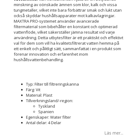
minskning av oönskade ämnen som klor, kalk och vissa
tungmetaller, vilket inte bara förbättrar smak och lukt utan
också skyddar hushållsapparater mot kalkavlagringar.
MAXTRA PRO-systemet använder avancerade
filtermaterial som bibehåller en konstant och optimerad
vattenflöde, vilket säkerställer jämna resultat vid varje
användning. Detta utbytesfilter är ett praktiskt och effektivt
val för dem som vill ha kvalitetsfiltrerat vatten hemma på
ett enkelt och pålitligt sätt, sammanfattat i en produkt som
förenar innovation och erfarenhet inom
hushållsvattenbehandling.
Typ: Filter till filtreringskanna
Färg: Vit
Material: Plast
Tillverkningsland/-region:
Tyskland
Spanien
Egenskaper: Water filter
Antal delar: 4 Delar
Läs mer...