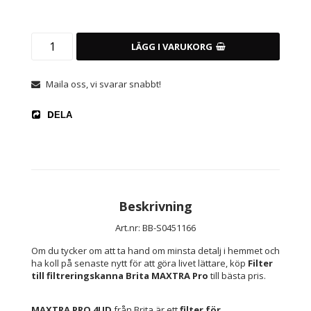
LÄGG I VARUKORG
Maila oss, vi svarar snabbt!
DELA
Beskrivning
Art.nr: BB-S0451166
Om du tycker om att ta hand om minsta detalj i hemmet och 
ha koll på senaste nytt för att göra livet lättare, köp 
Filter 
till filtreringskanna Brita MAXTRA Pro
 till bästa pris.
MAXTRA PRO 4UD
 från Brita är ett 
filter för 