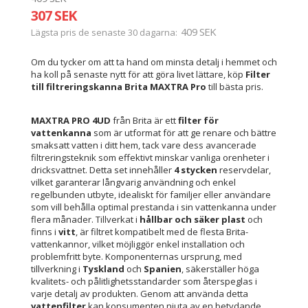
307 SEK
409 SEK
Lägsta pris de senaste 30 dagarna
Om du tycker om att ta hand om minsta detalj i hemmet och
ha koll på senaste nytt för att göra livet lättare, köp
Filter
till filtreringskanna Brita MAXTRA Pro
till bästa pris.
MAXTRA PRO 4UD
från Brita är ett
filter för
vattenkanna
som är utformat för att ge renare och bättre
smaksatt vatten i ditt hem, tack vare dess avancerade
filtreringsteknik som effektivt minskar vanliga orenheter i
dricksvattnet. Detta set innehåller
4 stycken
reservdelar,
vilket garanterar långvarig användning och enkel
regelbunden utbyte, idealiskt för familjer eller användare
som vill behålla optimal prestanda i sin vattenkanna under
flera månader. Tillverkat i
hållbar och säker plast
och
finns i
vitt
, är filtret kompatibelt med de flesta Brita-
vattenkannor, vilket möjliggör enkel installation och
problemfritt byte. Komponenternas ursprung, med
tillverkning i
Tyskland
och
Spanien
, säkerställer höga
kvalitets- och pålitlighetsstandarder som återspeglas i
varje detalj av produkten. Genom att använda detta
vattenfilter
kan konsumenten njuta av en betydande