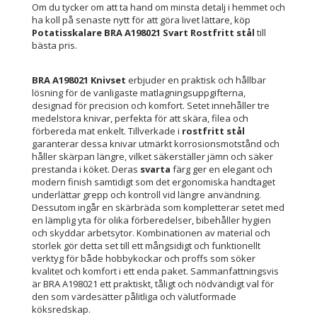
Om du tycker om att ta hand om minsta detalj i hemmet och
ha koll på senaste nytt för att göra livet lättare, köp
Potatisskalare BRA A198021 Svart Rostfritt stål
till
bästa pris.
BRA A198021 Knivset
erbjuder en praktisk och hållbar
lösning för de vanligaste matlagningsuppgifterna,
designad för precision och komfort. Setet innehåller tre
medelstora knivar, perfekta för att skära, filea och
förbereda mat enkelt. Tillverkade i
rostfritt stål
garanterar dessa knivar utmärkt korrosionsmotstånd och
håller skärpan längre, vilket säkerställer jämn och säker
prestanda i köket. Deras
svarta
färg ger en elegant och
modern finish samtidigt som det ergonomiska handtaget
underlättar grepp och kontroll vid längre användning.
Dessutom ingår en skärbräda som kompletterar setet med
en lämplig yta för olika förberedelser, bibehåller hygien
och skyddar arbetsytor. Kombinationen av material och
storlek gör detta set till ett mångsidigt och funktionellt
verktyg för både hobbykockar och proffs som söker
kvalitet och komfort i ett enda paket. Sammanfattningsvis
är BRA A198021 ett praktiskt, tåligt och nödvändigt val för
den som värdesätter pålitliga och välutformade
köksredskap.