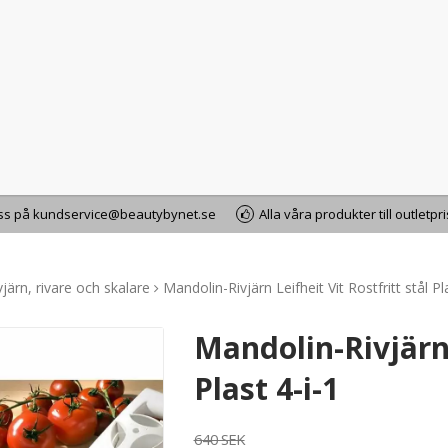
oss på kundservice@beautybynet.se
Alla våra produkter till outletpr
vjärn, rivare och skalare
Mandolin-Rivjärn Leifheit Vit Rostfritt stål Pl
Mandolin-Rivjärn 
Plast 4-i-1
640 SEK