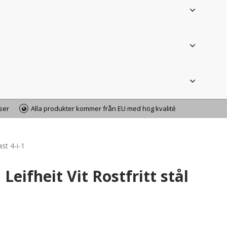
iser
Alla produkter kommer från EU med hög kvalité
ast 4-i-1
Leifheit Vit Rostfritt stål