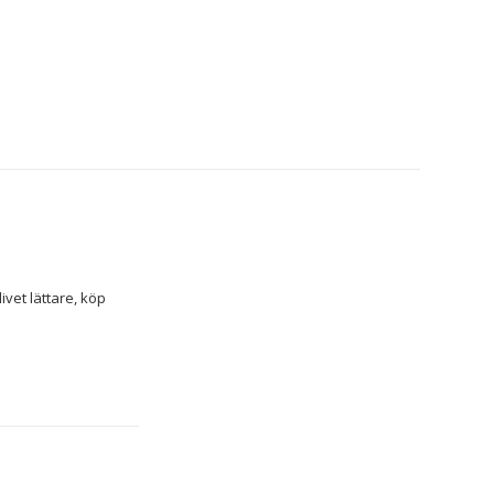
Om du tycker om att ta hand om minsta detalj i hemmet och ha koll på senaste nytt för att göra livet lättare, köp 