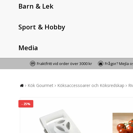
Barn & Lek
Sport & Hobby
Media
Fraktfritt vid order över 3000 kr
Frågor? Mejla 
Kök Gourmet
Köksaccessoarer och Köksredskap
Ri
- 25%