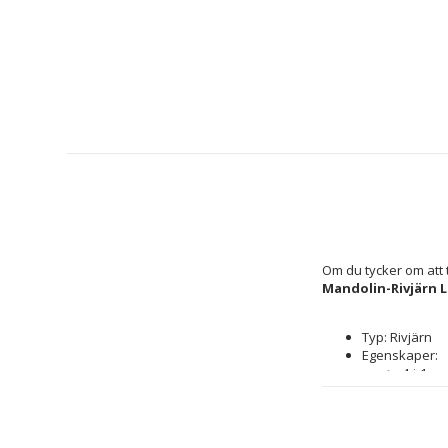
Mandolin-Rivjärn Le
Typ: Rivjärn
Egenskaper: 
4-i-1
Tål mas
Färg: Vit
Material: 
Rostfrit