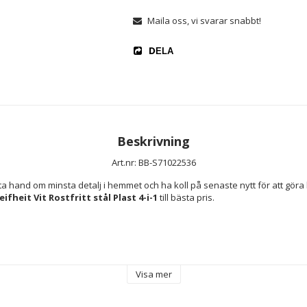
Maila oss, vi svarar snabbt!
DELA
Beskrivning
Art.nr: BB-S71022536
ifheit Vit Rostfritt stål Plast 4-i-1
 till bästa pris.
kindisk
Visa mer
t stål