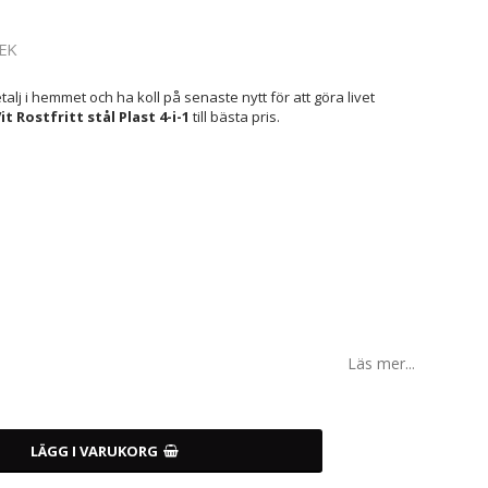
EK
lj i hemmet och ha koll på senaste nytt för att göra livet
t Rostfritt stål Plast 4-i-1
till bästa pris.
Läs mer...
LÄGG I VARUKORG