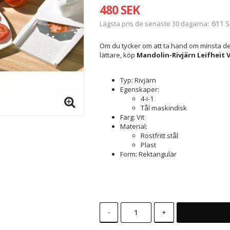
480 SEK
611 S
Lägsta pris de senaste 30 dagarna
Om du tycker om att ta hand om minsta deta
lättare, köp
Mandolin-Rivjärn Leifheit Vi
Typ: Rivjärn
Egenskaper:
4-i-1
Tål maskindisk
Färg: Vit
Material:
Rostfritt stål
Plast
Form: Rektangulär
-
+