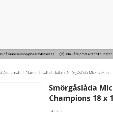
oss på kundservice@beautybynet.se
Alla våra produkter till outletpr
tlådor, matbehållare och salladsskålar
Smörgåslåda Mickey Mouse 
Smörgåslåda Mic
Champions 18 x 1
142 SEK