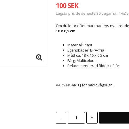
100 SEK
142 S
Lägsta pris de senaste 30 dagarna
Om du letar efter marknadens nya trende
16 x 6,5 cm
!
Material: Plast
Egenskaper: BPA-fria
Mått ca: 18 x 16 x 6,5 cm
Färg: Multicolour
Rekommenderad ålder: + 3 år
VARNINGAR: Ej för mikrovågsugn.
-
+