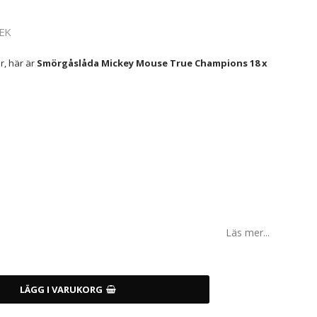
EK
r, här är
Smörgåslåda Mickey Mouse True Champions 18 x
Läs mer...
LÄGG I VARUKORG