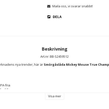
Maila oss, vi svarar snabbt!
DELA
Beskrivning
Art.nr: BB-S2459512
rknadens nya trender, här är 
Smörgåslåda Mickey Mouse True Champion
PA-fria
6 x 6,5 cm
our
Visa mer
d ålder: + 3 år