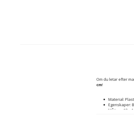
Om du letar efter ma
cm
!
Material: Plast
Egenskaper: B
Mått ca: 18 x 1
Färg: Multicol
Rekommendera