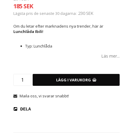
185 SEK
230 SEK
Lägsta pris de senaste 30 dagarna
Om du letar efter marknadens nya trender, här är
Lunchlåda Ibili
!
Typ: Lunchlåda
Läs mer...
LÄGG I VARUKORG
Maila oss, vi svarar snabbt!
DELA