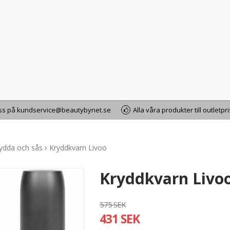
oss på kundservice@beautybynet.se
Alla våra produkter till outletpr
ydda och sås
Kryddkvarn Livoo
Kryddkvarn Livo
575 SEK
431 SEK