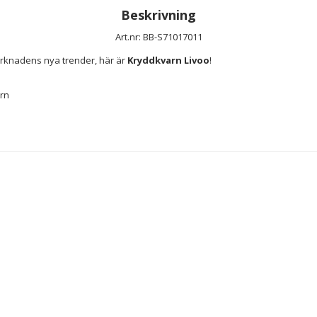
Beskrivning
Art.nr: BB-S71017011
rknadens nya trender, här är 
Kryddkvarn Livoo
!
rn