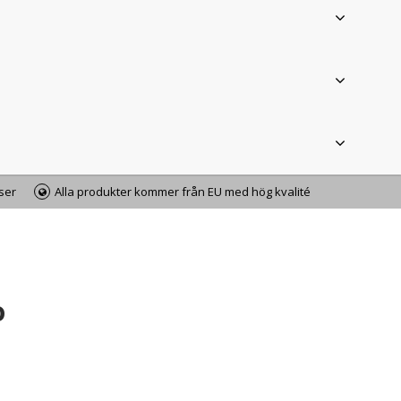
iser
Alla produkter kommer från EU med hög kvalité
o