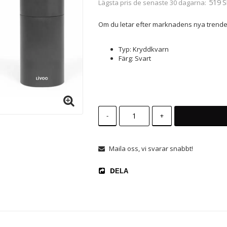
519 S
Lägsta pris de senaste 30 dagarna
Om du letar efter marknadens nya trende
Typ: Kryddkvarn
Färg: Svart
-
+
Maila oss, vi svarar snabbt!
DELA