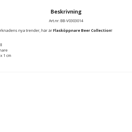
Beskrivning
Art.nr: BB-V0303014
rknadens nya trender, här är 
Flasköppnare Beer Collection
!
ll
nare
 x 1 cm