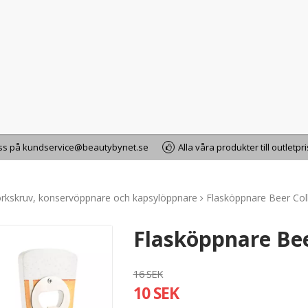
oss på kundservice@beautybynet.se
Alla våra produkter till outletpr
rkskruv, konservöppnare och kapsylöppnare
Flasköppnare Beer Col
Flasköppnare Bee
16 SEK
10 SEK