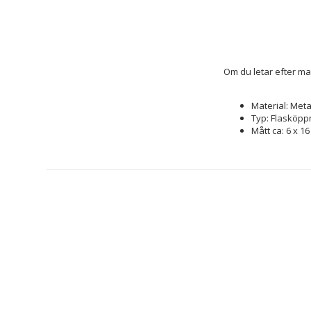
Om du letar efter ma
Material: Meta
Typ: Flasköpp
Mått ca: 6 x 16