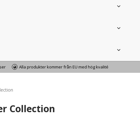
iser
Alla produkter kommer från EU med hög kvalité
lection
r Collection