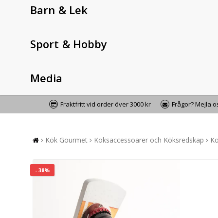
Barn & Lek
Sport & Hobby
Media
Fraktfritt vid order över 3000 kr
Frågor? Mejla 
Kök Gourmet
Köksaccessoarer och Köksredskap
Ko
- 38%