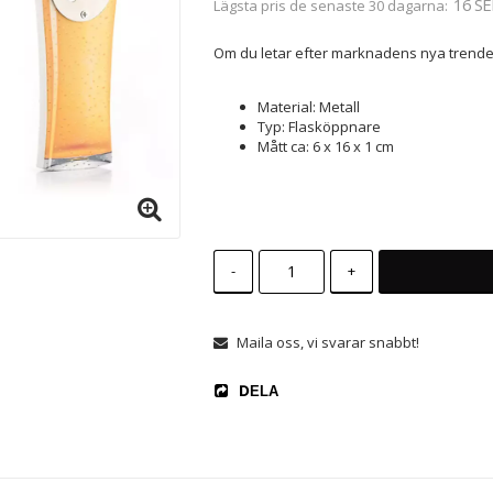
16 SE
Lägsta pris de senaste 30 dagarna
Om du letar efter marknadens nya trende
Material: Metall
Typ: Flasköppnare
Mått ca: 6 x 16 x 1 cm
-
+
Maila oss, vi svarar snabbt!
DELA