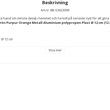
Beskrivning
Art.nr: BB-S3623099
a hand om minsta detalj i hemmet och ha koll på senaste nytt för att göra li
Grön Purpur Orange Metall Aluminium polypropen Plast Ø 12 cm (12 
: Ø 12 cm
Visa mer
l
ium
open
tion: Sorterade mönster skickas slumpvis enligt lagerstatus