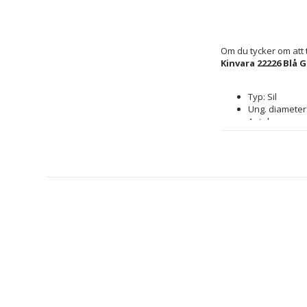
Om du tycker om att t
Kinvara 22226 Blå 
Typ: Sil
Ung. diameter
Antal: 
1 antal
12 anta
Färg: 
Blå
Grön
Purpur
Orange
Material: 
Metall
Alumin
polypr
Plast
Viktig informa