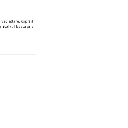
vet lättare, köp 
Sil 
antal)
 till bästa pris.