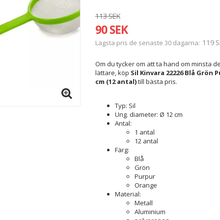
113 SEK
90 SEK
119 S
Lägsta pris de senaste 30 dagarna
Om du tycker om att ta hand om minsta deta
lättare, köp
Sil Kinvara 22226 Blå Grön
cm (12 antal)
till bästa pris.
Typ: Sil
Ung. diameter: Ø 12 cm
Antal:
1 antal
12 antal
Färg:
Blå
Grön
Purpur
Orange
Material:
Metall
Aluminium