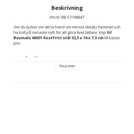
Beskrivning
Art.nr: BB-S7168647
Om du tycker om att ta hand om minsta detalj i hemmet och 
ha koll på senaste nytt för att göra livet lättare, köp 
Sil 
Baumalu 60031 Rostfritt stål 32,5 x 16 x 7,5 cm
 till bästa 
pris.
Typ: Sil
Material: Rostfritt stål
Visa mer
Mått ca: 32,5 x 16 x 7,5 cm