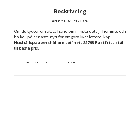
Beskrivning
Art.nr: BB-S7171876
Om du tycker om att ta hand om minsta detalj i hemmet och 
ha koll på senaste nytt för att göra livet lättare, köp 
Hushållspappershållare Leifheit 25793 Rostfritt stål
till bästa pris.
Typ: Hushållspappershållare
Material: Rostfritt stål