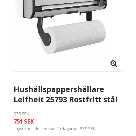
Hushållspappershållare
Leifheit 25793 Rostfritt stål
939 SEK
751 SEK
838 SEK
Lägsta pris de senaste 30 dagarna