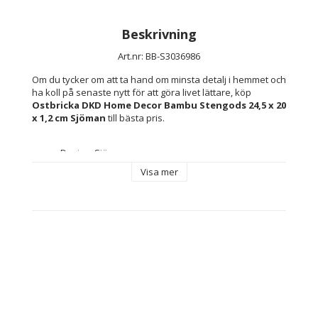
Beskrivning
Art.nr: BB-S3036986
Om du tycker om att ta hand om minsta detalj i hemmet och 
ha koll på senaste nytt för att göra livet lättare, köp 
Ostbricka DKD Home Decor Bambu Stengods 24,5 x 20 
x 1,2 cm Sjöman
 till bästa pris.
Design: Sjöman
Färg: 
Visa mer
Vit
Naturell
Multicolour
Innehåller: 
Skärare
Kniv
Skärbräda
Keramik
Typ: Ostbricka
Material: 
Bambu