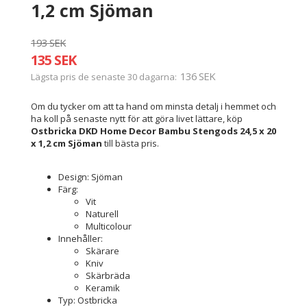
1,2 cm Sjöman
193 SEK
135 SEK
136 SEK
Lägsta pris de senaste 30 dagarna
Om du tycker om att ta hand om minsta detalj i hemmet och
ha koll på senaste nytt för att göra livet lättare, köp
Ostbricka DKD Home Decor Bambu Stengods 24,5 x 20
x 1,2 cm Sjöman
till bästa pris.
Design: Sjöman
Färg:
Vit
Naturell
Multicolour
Innehåller:
Skärare
Kniv
Skärbräda
Keramik
Typ: Ostbricka