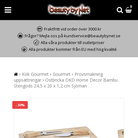
0
Fraktfritt vid order över 3000 kr
Frågor? Mejla oss på kundservice@beautybynet.se
Alla våra produkter till outletpriser
Alla produkter kommer från EU med hög kvalité
Kök Gourmet
Gourmet
Provsmakning
uppsättningar
Ostbricka DKD Home Decor Bambu
Stengods 24,5 x 20 x 1,2 cm Sjöman
- 30%