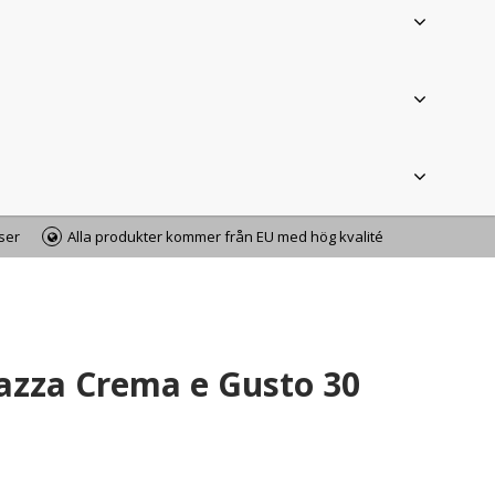
iser
Alla produkter kommer från EU med hög kvalité
azza Crema e Gusto 30