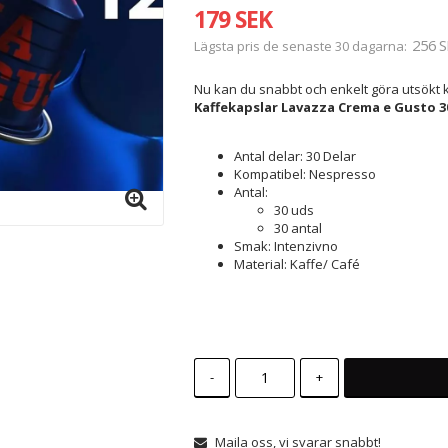
179 SEK
256 S
Lägsta pris de senaste 30 dagarna
Nu kan du snabbt och enkelt göra utsökt k
Kaffekapslar Lavazza Crema e Gusto 30
Antal delar: 30 Delar
Kompatibel: Nespresso
Antal:
30 uds
30 antal
Smak: Intenzivno
Material: Kaffe/ Café
-
+
Maila oss, vi svarar snabbt!