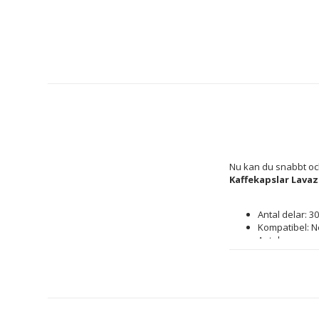
Kaffekapslar Lavaz
Antal delar: 3
Kompatibel: 
Antal: 
30 uds
30 anta
Smak: Intenzi
Material: Kaff