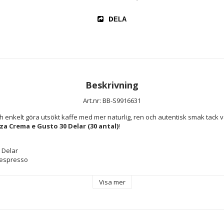
DELA
Beskrivning
Art.nr: BB-S9916631
za Crema e Gusto 30 Delar (30 antal)
!
0 Delar
Nespresso
Visa mer
l
vno
e/ Café