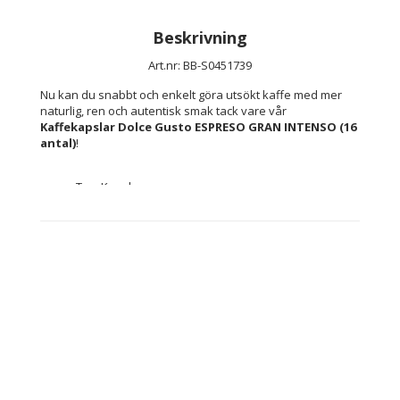
Beskrivning
Art.nr: BB-S0451739
Nu kan du snabbt och enkelt göra utsökt kaffe med mer 
naturlig, ren och autentisk smak tack vare vår 
Kaffekapslar Dolce Gusto ESPRESO GRAN INTENSO (16 
antal)
!
Typ: Kapslar
Antal: 16 antal