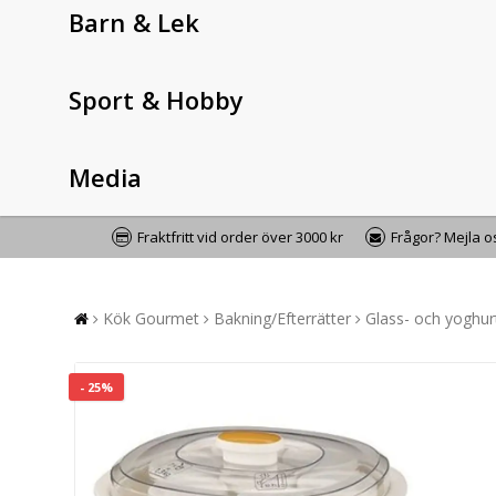
Barn & Lek
Sport & Hobby
Media
Fraktfritt vid order över 3000 kr
Frågor? Mejla 
Kök Gourmet
Bakning/Efterrätter
Glass- och yoghu
- 25%