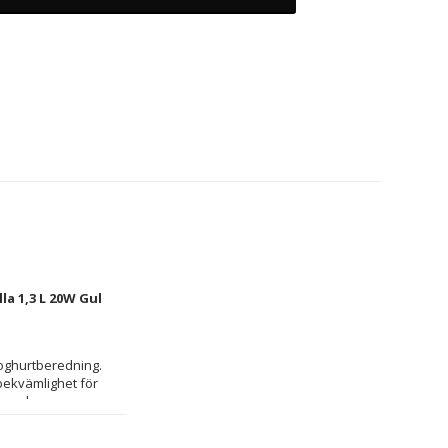
a 1,3 L 20W Gul
oghurtberedning. 
 bekvämlighet för 
r under 
istens och naturlig 
ett fräscht och 