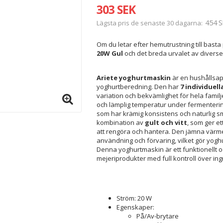
303 SEK
454 S
Lägsta pris de senaste 30 dagarna
Om du letar efter hemutrustning till basta 
20W Gul
och det breda urvalet av divers
Ariete yoghurtmaskin
är en hushållsap
yoghurtberedning. Den har
7 individuell
variation och bekvämlighet för hela famil
och lämplig temperatur under fermenterin
som har krämig konsistens och naturlig sm
kombination av
gult och vitt
, som ger et
att rengöra och hantera. Den jämna värm
användning och förvaring, vilket gör yo
Denna yoghurtmaskin är ett funktionellt oc
mejeriprodukter med full kontroll över ing
Ström: 20 W
Egenskaper:
På/Av-brytare