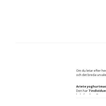
Om du letar efter hem
och det breda urvale
Ariete yoghurtma
Den har 
7 individue
hela familjen. Dess 
e
fermenteringsprocess
smak. Den har en pra