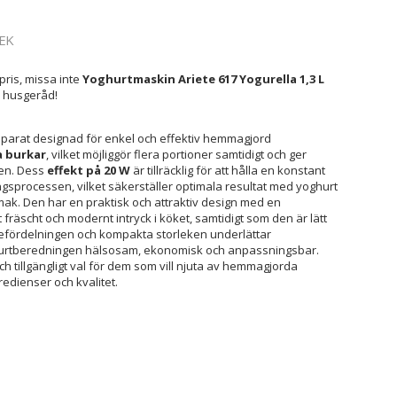
EK
pris, missa inte
Yoghurtmaskin Ariete 617 Yogurella 1,3 L
e husgeråd!
parat designad för enkel och effektiv hemmagjord
a burkar
, vilket möjliggör flera portioner samtidigt och ger
jen. Dess
effekt på 20 W
är tillräcklig för att hålla en konstant
gsprocessen, vilket säkerställer optimala resultat med yoghurt
ak. Den har en praktisk och attraktiv design med en
t fräscht och modernt intryck i köket, samtidigt som den är lätt
efördelningen och kompakta storleken underlättar
ghurtberedningen hälsosam, ekonomisk och anpassningsbar.
h tillgängligt val för dem som vill njuta av hemmagjorda
redienser och kvalitet.