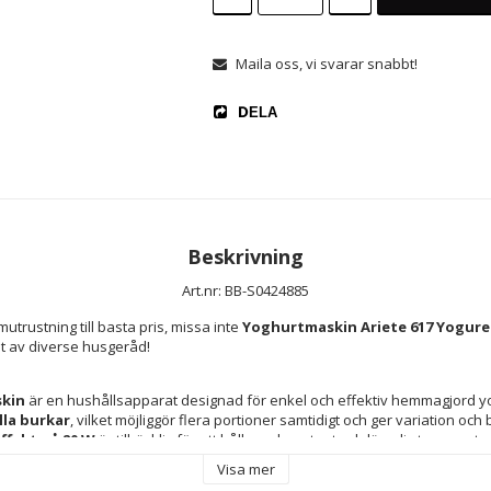
Maila oss, vi svarar snabbt!
DELA
Beskrivning
Art.nr: BB-S0424885
utrustning till basta pris, missa inte 
Yoghurtmaskin Ariete 617 Yogurell
t av diverse husgeråd!
skin
 är en hushållsapparat designad för enkel och effektiv hemmagjord y
lla burkar
, vilket möjliggör flera portioner samtidigt och ger variation och
ffekt på 20 W
 är tillräcklig för att hålla en konstant och lämplig temperatu
en, vilket säkerställer optimala resultat med yoghurt som har krämig kons
Visa mer
ktisk och attraktiv design med en kombination av 
gult och vitt
, som ger 