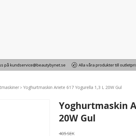
oss på kundservice@beautybynet.se
Alla våra produkter till outletpr
rtmaskiner
Yoghurtmaskin Ariete 617 Yogurella 1,3 L 20W Gul
Yoghurtmaskin Ar
20W Gul
405 SEK