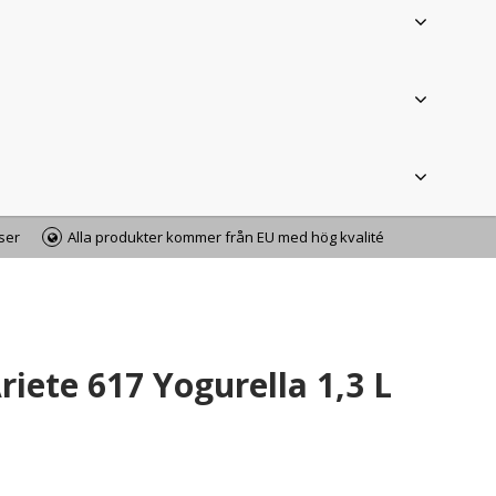
iser
Alla produkter kommer från EU med hög kvalité
iete 617 Yogurella 1,3 L