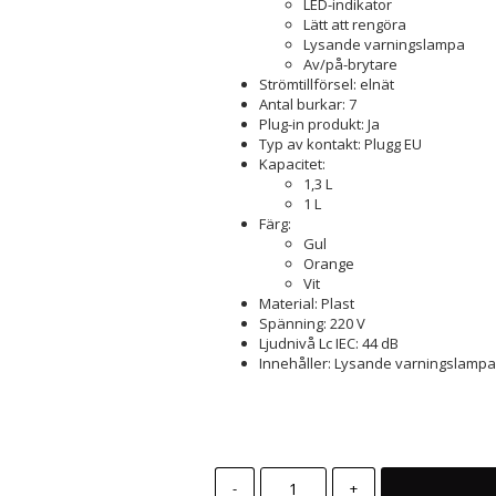
LED-indikator
Lätt att rengöra
Lysande varningslampa
Av/på-brytare
Strömtillförsel: elnät
Antal burkar: 7
Plug-in produkt: Ja
Typ av kontakt: Plugg EU
Kapacitet:
1,3 L
1 L
Färg:
Gul
Orange
Vit
Material: Plast
Spänning: 220 V
Ljudnivå Lc IEC: 44 dB
Innehåller: Lysande varningslampa
-
+