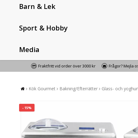
Barn & Lek
Sport & Hobby
Media
Fraktfritt vid order över 3000 kr
Frågor? Mejla 
Kök Gourmet
Bakning/Efterrätter
Glass- och yoghu
- 15%