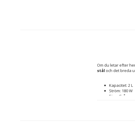
Om du letar efter hem
stål
 och det breda u
Kapacitet: 2 L
Ström: 180 W
Färg: Grå
Material: 
Rostfrit
Stål