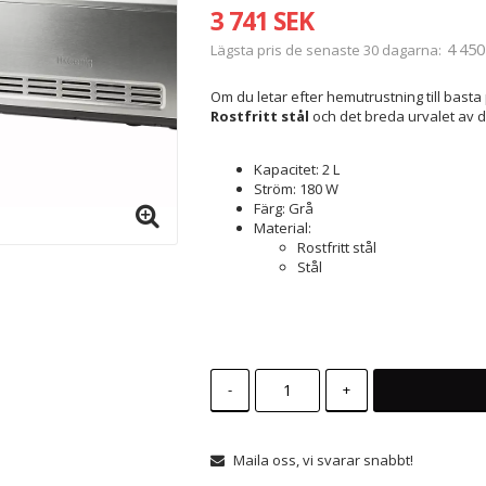
3 741 SEK
4 450
Lägsta pris de senaste 30 dagarna
Om du letar efter hemutrustning till basta 
Rostfritt stål
och det breda urvalet av 
Kapacitet: 2 L
Ström: 180 W
Färg: Grå
Material:
Rostfritt stål
Stål
-
+
Maila oss, vi svarar snabbt!