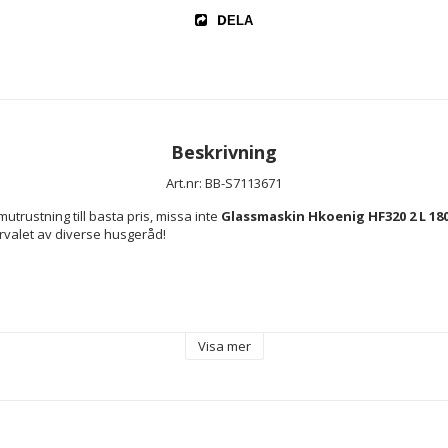
DELA
Beskrivning
Art.nr: BB-S7113671
utrustning till basta pris, missa inte 
Glassmaskin Hkoenig HF320 2 L 180 
rvalet av diverse husgeråd!
Visa mer
t stål