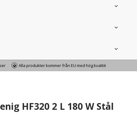
iser
Alla produkter kommer från EU med hög kvalité
nig HF320 2 L 180 W Stål