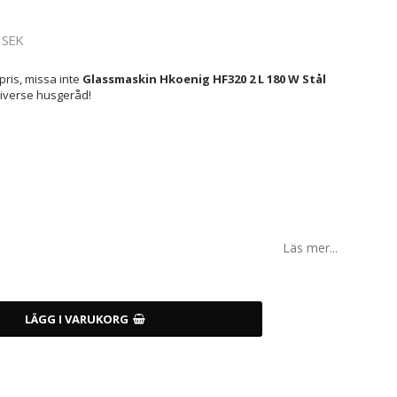
 SEK
pris, missa inte
Glassmaskin Hkoenig HF320 2 L 180 W Stål
diverse husgeråd!
Läs mer...
LÄGG I VARUKORG