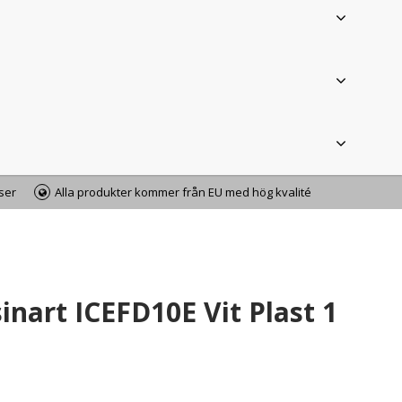
iser
Alla produkter kommer från EU med hög kvalité
inart ICEFD10E Vit Plast 1