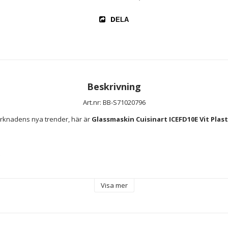
DELA
Beskrivning
Art.nr: BB-S71020796
rknadens nya trender, här är 
Glassmaskin Cuisinart ICEFD10E Vit Plast 1
Visa mer
Automatisk