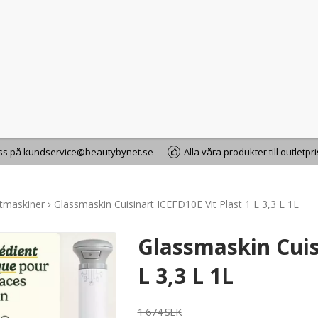
oss på kundservice@beautybynet.se
Alla våra produkter till outletpr
rtmaskiner
Glassmaskin Cuisinart ICEFD10E Vit Plast 1 L 3,3 L 1L
Glassmaskin Cuis
L 3,3 L 1L
1 674 SEK