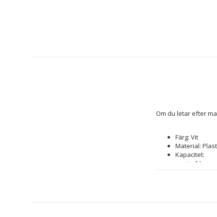
Om du letar efter ma
Färg: Vit
Material: Plast
Kapacitet: 
1 L
3,3 L
1L
Egenskaper: 