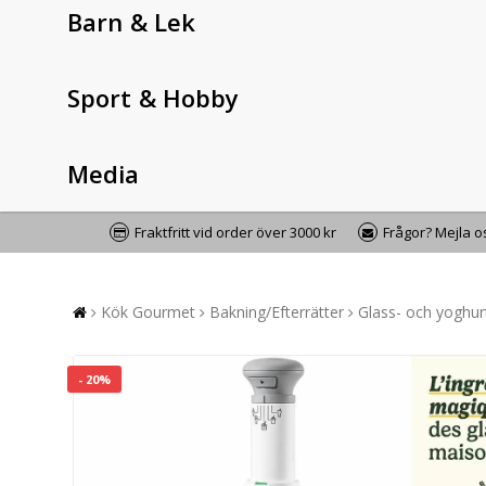
Barn & Lek
Sport & Hobby
Media
Fraktfritt vid order över 3000 kr
Frågor? Mejla 
Kök Gourmet
Bakning/Efterrätter
Glass- och yoghu
- 20%