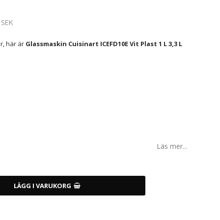
 SEK
r, här är
Glassmaskin Cuisinart ICEFD10E Vit Plast 1 L 3,3 L
Läs mer...
LÄGG I VARUKORG