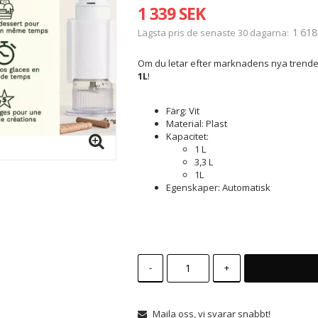
1 339 SEK
1 618
Lägsta pris de senaste 30 dagarna
Om du letar efter marknadens nya trende
1L
!
Färg: Vit
Material: Plast
Kapacitet:
1 L
3,3 L
1L
Egenskaper: Automatisk
-
+
Maila oss, vi svarar snabbt!