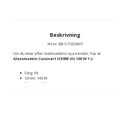
Beskrivning
Art.nr: BB-S71020607
Om du letar efter marknadens nya trender, här är 
Glassmaskin Cuisinart ICE90E Vit 100 W 1 L
!
Färg: Vit
Ström: 100 W
Kapacitet: 1 L