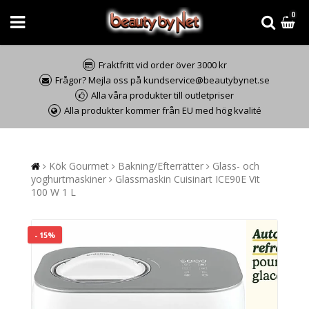
0
Fraktfritt vid order över 3000 kr
Frågor? Mejla oss på kundservice@beautybynet.se
Alla våra produkter till outletpriser
Alla produkter kommer från EU med hög kvalité
Kök Gourmet
Bakning/Efterrätter
Glass- och
yoghurtmaskiner
Glassmaskin Cuisinart ICE90E Vit
100 W 1 L
- 15%