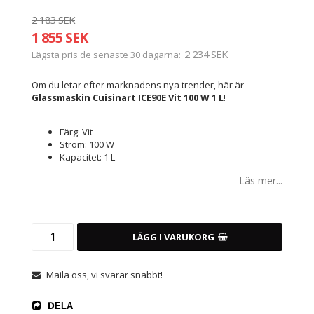
2 183 SEK
1 855 SEK
2 234 SEK
Lägsta pris de senaste 30 dagarna
Om du letar efter marknadens nya trender, här är
Glassmaskin Cuisinart ICE90E Vit 100 W 1 L
!
Färg: Vit
Ström: 100 W
Kapacitet: 1 L
Läs mer...
LÄGG I VARUKORG
Maila oss, vi svarar snabbt!
DELA