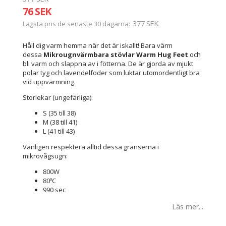
76 SEK
377 SEK
Lägsta pris de senaste 30 dagarna
Håll dig varm hemma när det är iskallt! Bara värm
dessa
Mikrougnvärmbara stövlar Warm Hug Feet
och
bli varm och slappna av i fötterna. De är gjorda av mjukt
polar tyg och lavendelfoder som luktar utomordentligt bra
vid uppvärmning.
Storlekar (ungefärliga):
S (35 till 38)
M (38 till 41)
L (41 till 43)
Vänligen respektera alltid dessa gränserna i
mikrovågsugn:
800W
80ºC
990 sec
Läs mer...