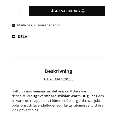
LÄGG I VARUKORG
Maila oss, vi svarar snabbt!
DELA
Beskrivning
Art.nr: BB-F1520250
Håll dig varm hemma när det är iskallt! Bara värm 
dessa 
Mikrougnvärmbara stövlar Warm Hug Feet 
och 
bli varm och slappna av i fötterna. De är gjorda av mjukt 
polar tyg och lavendelfoder som luktar utomordentligt bra 
vid uppvärmning. 