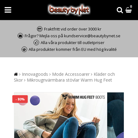
0
Fraktfritt vid order över 3000 kr
Frågor? Mejla oss på kundservice@beautybynet.se
Alla våra produkter till outletpriser
Alla produkter kommer från EU med hög kvalité
Innovagoods
Mode Accessoarer
Kläder och
Skor
Mikrougnvärmbara stövlar Warm Hug Feet
- 80%