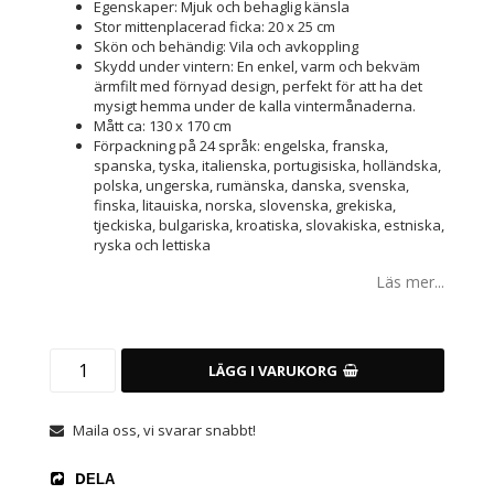
Egenskaper: Mjuk och behaglig känsla
Stor mittenplacerad ficka: 20 x 25 cm
Skön och behändig: Vila och avkoppling
Skydd under vintern: En enkel, varm och bekväm
ärmfilt med förnyad design, perfekt för att ha det
mysigt hemma under de kalla vintermånaderna.
Mått ca: 130 x 170 cm
Förpackning på 24 språk: engelska, franska,
spanska, tyska, italienska, portugisiska, holländska,
polska, ungerska, rumänska, danska, svenska,
finska, litauiska, norska, slovenska, grekiska,
tjeckiska, bulgariska, kroatiska, slovakiska, estniska,
ryska och lettiska
Läs mer...
LÄGG I VARUKORG
Maila oss, vi svarar snabbt!
DELA