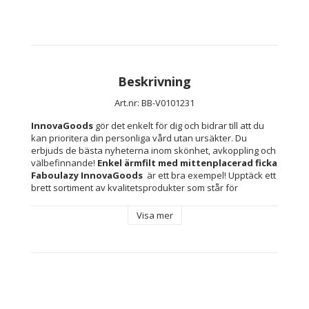
Beskrivning
Art.nr: BB-V0101231
InnovaGoods
 gör det enkelt för dig och bidrar till att du 
kan prioritera din personliga vård utan ursäkter. Du 
erbjuds de bästa nyheterna inom skönhet, avkoppling och 
välbefinnande! 
Enkel ärmfilt med mittenplacerad ficka 
Faboulazy InnovaGoods 
 är ett bra exempel! Upptäck ett 
brett sortiment av kvalitetsprodukter som står för 
funktionalitet, effektivitet och innovativ design.
Visa mer
Material: Polyester
Färg: 
Blå
Beige
Typ: Filt med Ärmar
Originell design: Modern design
Kön: Unisex