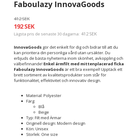
Faboulazy InnovaGoods
412 SEK
192 SEK
412 SEK
Lägsta pris de senaste 30 dagarna
InnovaGoods
gör det enkelt för dig och bidrar till att du
kan prioritera din personliga vård utan ursäkter. Du
erbjuds de bästa nyheterna inom skönhet, avkoppling och
välbefinnande!
Enkel ärmfilt med mittenplacerad ficka
Faboulazy InnovaGoods
är ett bra exempel! Upptäck ett
brett sortiment av kvalitetsprodukter som står för
funktionalitet, effektivitet och innovativ design.
Material: Polyester
Färg:
Blå
Beige
Typ: Filt med Ärmar
Originell design: Modern design
Kön: Unisex
Storlek: One size