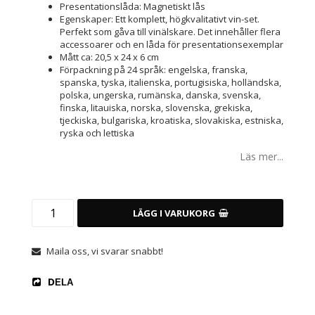
Presentationslåda: Magnetiskt lås
Egenskaper: Ett komplett, högkvalitativt vin-set.
Perfekt som gåva till vinälskare. Det innehåller flera
accessoarer och en låda för presentationsexemplar
Mått ca: 20,5 x 24 x 6 cm
Förpackning på 24 språk: engelska, franska,
spanska, tyska, italienska, portugisiska, holländska,
polska, ungerska, rumänska, danska, svenska,
finska, litauiska, norska, slovenska, grekiska,
tjeckiska, bulgariska, kroatiska, slovakiska, estniska,
ryska och lettiska
Läs mer...
LÄGG I VARUKORG
Maila oss, vi svarar snabbt!
DELA