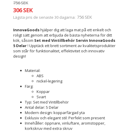
756 SEK
306 SEK
756 SEK
Lägsta pris de senaste 30 dagarna
InnovaGoods
hjälper dig att laga mat på ett enkelt och
roligt sätt genom att erbjuda de bästa nyheterna för ditt
kök, såsom
Set med Vintillbehör Servin InnovaGoods
5 Delar
! Upptäck ett brett sortiment av kvalitetsprodukter
som står för funktionalitet, effektivitet och innovativ
design!
Material:
ABS
nickel-legering
Färg:
Koppar
Svart
Typ: Set med Vintillbehör
Antal delar: 5 Delar
Modern design: kopparfärgad yta
Exklusiv och elegant stil: Perfekt som present
Innehåller: öppnare, vinluftare, aromstopper,
korkskruv med extra skruv