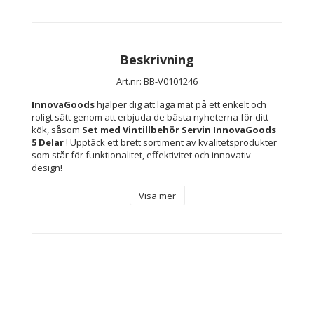
Beskrivning
Art.nr: BB-V0101246
InnovaGoods
 hjälper dig att laga mat på ett enkelt och 
roligt sätt genom att erbjuda de bästa nyheterna för ditt 
kök, såsom 
Set med Vintillbehör Servin InnovaGoods 
5 Delar 
! Upptäck ett brett sortiment av kvalitetsprodukter 
som står för funktionalitet, effektivitet och innovativ 
design!
Visa mer
Material: 
ABS
nickel-legering
Färg: 
Koppar
Svart
Typ: Set med Vintillbehör
Antal delar: 5 Delar
Modern design: kopparfärgad yta