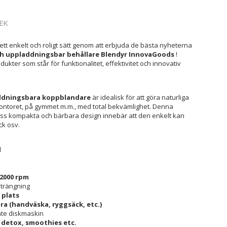
EK
 ett enkelt och roligt sätt genom att erbjuda de bästa nyheterna
ch uppladdningsbar behållare Blendyr InnovaGoods
!
dukter som står för funktionalitet, effektivitet och innovativ
ddningsbara koppblandare
är idealisk för att göra naturliga
ontoret, på gymmet m.m., med total bekvämlighet. Denna
ess kompakta och bärbara design innebär att den enkelt kan
ck osv.
l
22000 rpm
strängning
 plats
ra (handväska, ryggsäck, etc.)
 inte diskmaskin
, detox, smoothies etc.