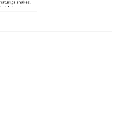
 naturliga shakes, 
laddningsbara 
 helst, i din väska, 
kaka försiktigt 
tra processen tills 
ller livsmedel med 
% av utrymmet i 