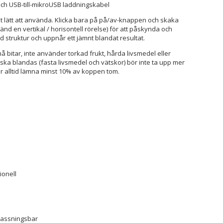
ch USB-till-mikroUSB laddningskabel
 lätt att använda. Klicka bara på på/av-knappen och skaka
nd en vertikal / horisontell rörelse) för att påskynda och
 struktur och uppnår ett jämnt blandat resultat.
 bitar, inte använder torkad frukt, hårda livsmedel eller
 ska blandas (fasta livsmedel och vätskor) bör inte ta upp mer
 alltid lämna minst 10% av koppen tom.
ionell
npassningsbar