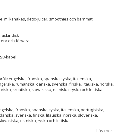
ce, milkshakes, detoxjuicer, smoothies och barnmat.
m
 maskindisk
rtera och förvara
USB-kabel
åk: engelska, franska, spanska, tyska, italienska,
ngerska, rumänska, danska, svenska, finska, litauiska, norska,
ariska, kroatiska, slovakiska, estniska, ryska och lettiska
gelska, franska, spanska, tyska, italienska, portugisiska,
anska, svenska, finska, litauiska, norska, slovenska,
slovakiska, estniska, ryska och lettiska.
Läs mer...