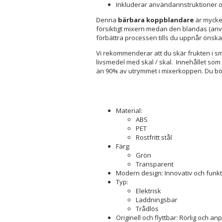
Inkluderar användarinstruktioner o
Denna
bärbara koppblandare
är mycket
försiktigt mixern medan den blandas (anvä
förbättra processen tills du uppnår önskad
Vi rekommenderar att du skär frukten i små
livsmedel med skal / skal. Innehållet som
än 90% av utrymmet i mixerkoppen. Du bör
Material:
ABS
PET
Rostfritt stål
Färg:
Grön
Transparent
Modern design: Innovativ och funkt
Typ:
Elektrisk
Laddningsbar
Trådlös
Originell och flyttbar: Rörlig och a