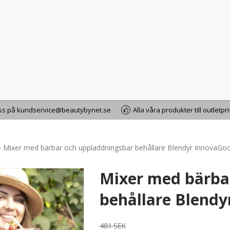
oss på kundservice@beautybynet.se
Alla våra produkter till outletpr
Mixer med bärbar och uppladdningsbar behållare Blendyr InnovaGo
Mixer med bärba
behållare Blend
481 SEK