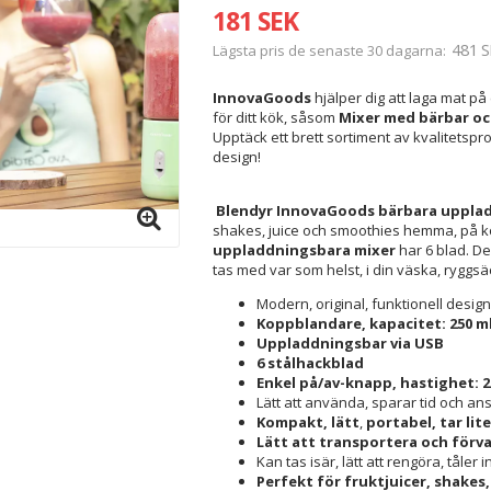
181 SEK
481 S
Lägsta pris de senaste 30 dagarna
InnovaGoods
hjälper dig att laga mat på
för ditt kök, såsom
Mixer med bärbar o
Upptäck ett brett sortiment av kvalitetspro
design!
Blendyr InnovaGoods bärbara uppla
shakes, juice och smoothies hemma, på k
uppladdningsbara mixer
har 6 blad. D
tas med var som helst, i din väska, ryggsä
Modern, original, funktionell design
Koppblandare, kapacitet: 250 m
Uppladdningsbar via USB
6 stålhackblad
Enkel på/av-knapp, hastighet: 
Lätt att använda, sparar tid och an
Kompakt, lätt
,
portabel, tar lite
Lätt att transportera och förva
Kan tas isär, lätt att rengöra, tåler
Perfekt för fruktjuicer, shakes