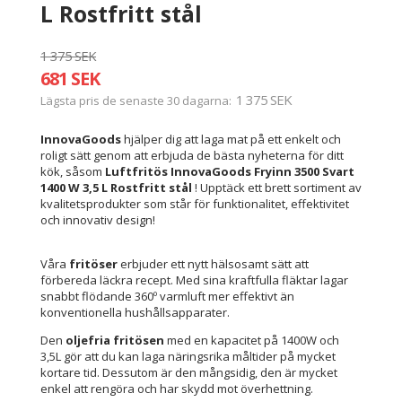
L Rostfritt stål
1 375 SEK
681 SEK
1 375 SEK
Lägsta pris de senaste 30 dagarna
InnovaGoods
hjälper dig att laga mat på ett enkelt och
roligt sätt genom att erbjuda de bästa nyheterna för ditt
kök, såsom
Luftfritös InnovaGoods Fryinn 3500 Svart
1400 W 3,5 L Rostfritt stål
! Upptäck ett brett sortiment av
kvalitetsprodukter som står för funktionalitet, effektivitet
och innovativ design!
Våra
fritöser
erbjuder ett nytt hälsosamt sätt att
förbereda läckra recept. Med sina kraftfulla fläktar lagar
snabbt flödande 360º varmluft mer effektivt än
konventionella hushållsapparater.
Den
oljefria fritösen
med en kapacitet på 1400W och
3,5L gör att du kan laga näringsrika måltider på mycket
kortare tid. Dessutom är den mångsidig, den är mycket
enkel att rengöra och har skydd mot överhettning.