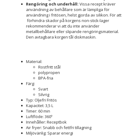
Rengöring och underhåll:
Vissa recept kräver
användning av behållare som är lämpliga för
användning i fritösen, helst gjorda av silikon. För att
förhindra skador på korgens non-stick-lager
rekommenderar vi att du inte använder
metallbehållare eller slipande rengöringsmaterial.
Den avtagbara korgen tål diskmaskin.
Material:
Rostfritt stål
polypropen
BPA-fria
Färg:
Svart
Silvrig
Typ: Oljefri Fritös
Kapacitet: 3,5 L
Timer: 60 min
Luftflöde: 360º
Innehåller: Receptbok
Air fryer: Snabb och fettfri tillagning
Miljövänlig: Sparar energi