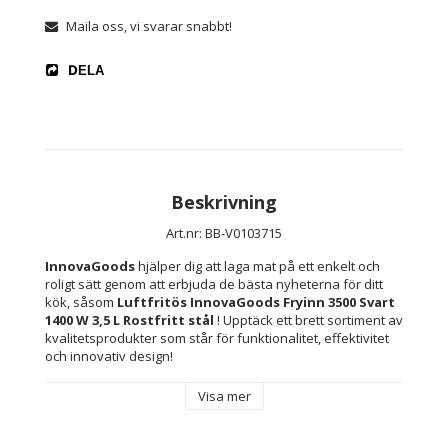
Maila oss, vi svarar snabbt!
DELA
Beskrivning
Art.nr: BB-V0103715
InnovaGoods
 hjälper dig att laga mat på ett enkelt och 
roligt sätt genom att erbjuda de bästa nyheterna för ditt 
kök, såsom 
Luftfritös InnovaGoods Fryinn 3500 Svart 
1400 W 3,5 L Rostfritt stål 
! Upptäck ett brett sortiment av 
kvalitetsprodukter som står för funktionalitet, effektivitet 
och innovativ design!
Visa mer
Våra 
fritöser 
erbjuder ett nytt hälsosamt sätt att 
förbereda läckra recept. Med sina kraftfulla fläktar lagar 
snabbt flödande 360º varmluft mer effektivt än 