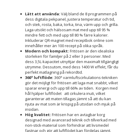
Lätt att använda:
Välj bland de 8 programmen på
dess digitala pekpanel, justera temperatur och tid,
och stek, rosta, baka, torka, tina, värm upp och grilla.
Laga utsökt och hälsosam mat med upp till 95 %
mindre fett och med upp till 80 % färre kalorier.
Inkluderar QR-magnet med receptbok online som
innehåller mer än 100 recept på olika språk.
Modern och kompakt:
Fritösen är den idealiska
storleken för familjer på 2 eller 3 personer. Med
dess 3,5L-kapacitet utnyttjar den maximalt tillgängligt
utrymme. Dessutom, med dess 1400 W effekt, får du
perfekt matlagning på rekordtid.
360º luftflöde:
360° varmluftscirkulations-tekniken
gör det möjligt för fritösen att laga mat snabbt, vilket
sparar energi och upp till 66% av tiden. Korgen med
hål hjälper luftflödet att cirkulera inuti, vilket
garanterar att maten tillagas jämnt så att du kan
njuta av mat som är krispig på utsidan och mjuk på
insidan.
Hög kvalitet:
Fritösen har en avtagbar korg
designad med avancerad teknik och tillverkad med
non-stick-material som förhindrar att livsmedel
fastnar och gör att luftflödet kan fördelas jämnt.