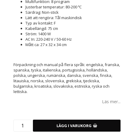
Multifunktion: 8 program
Justerbar temperatur: 80-200 ºC
Särdrag: Non-stick
Lätt att rengöra: Tål maskindisk
Typ av kontakt: F
Kabellängd: 75 cm
Ström: 1400 W
AC In: 220-240 V / 50-60 Hz
Mått ca: 27 x 32 x 34 cm
Förpackning och manual på flera språk: engelska, franska,
spanska, tyska, italienska, portugisiska, holländska,
polska, ungerska, rumänska, danska, svenska, finska,
litauiska, norska, slovenska, grekiska, tjeckiska,
bulgariska, kroatiska, slovakiska, estniska, ryska och
lettiska.
Läs mer...
LÄGG I VARUKORG