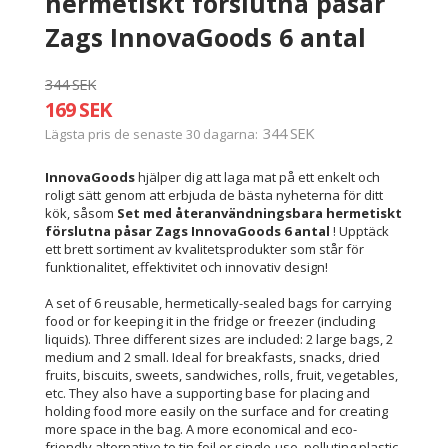
hermetiskt förslutna påsar
Zags InnovaGoods 6 antal
344 SEK
169 SEK
344 SEK
Lägsta pris de senaste 30 dagarna
InnovaGoods
hjälper dig att laga mat på ett enkelt och
roligt sätt genom att erbjuda de bästa nyheterna för ditt
kök, såsom
Set med återanvändningsbara hermetiskt
förslutna påsar Zags InnovaGoods 6 antal
! Upptäck
ett brett sortiment av kvalitetsprodukter som står för
funktionalitet, effektivitet och innovativ design!
A set of 6 reusable, hermetically-sealed bags for carrying
food or for keeping it in the fridge or freezer (including
liquids). Three different sizes are included: 2 large bags, 2
medium and 2 small. Ideal for breakfasts, snacks, dried
fruits, biscuits, sweets, sandwiches, rolls, fruit, vegetables,
etc. They also have a supporting base for placing and
holding food more easily on the surface and for creating
more space in the bag. A more economical and eco-
friendly alternative to tin foil or single-use, polluting plastic