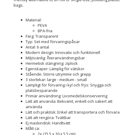
bags.
Material:
PEVA
BPA-fria
Färg: Transparent
Typ: Set med förvaringspåsar
Antal: 6 antal
Modern design: Innovativ och funktionell
Miljövänlig: Återanvändningsbar
Hermetisk stängning: ziplock
Egenskaper: Lämplig för vätskor
Stående: Större utrymme och grepp
3 storlekar: large - medium - small
Lämpligt för förvaring i kyl och frys: Snygga och
platsbesparande
Primär användning: Livsmedelskonservering
Lätt att använda: Bekvämt, enkelt och säkert att
använda
Lätt och praktisk: Enkel att transportera och förvara
Lätt att rengöra: Tvättbar
Ej maskindisk: Handtvätt
Mått ca:
2x (15,5 x 10 x 5,5 cm)