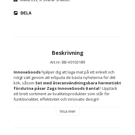
DELA
Beskrivning
Art.nr: BB-V0103189
InnovaGoods
 hjälper dig att laga mat på ett enkelt och 
roligt sätt genom att erbjuda de bästa nyheterna för ditt 
kök, såsom 
Set med återanvändningsbara hermetiskt 
förslutna påsar Zags InnovaGoods 6 antal 
! Upptäck 
ett brett sortiment av kvalitetsprodukter som står för 
funktionalitet, effektivitet och innovativ design!
A set of 6 reusable, hermetically-sealed bags for carrying 
Visa mer
food or for keeping it in the fridge or freezer (including 
liquids). Three different sizes are included: 2 large bags, 2 
medium and 2 small. Ideal for breakfasts, snacks, dried 
fruits, biscuits, sweets, sandwiches, rolls, fruit, vegetables, 