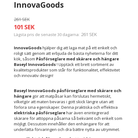
InnovaGoods
261 SEK
101 SEK
261 SEK
Lägsta pris de senaste 30 dagarna
InnovaGoods
hjälper dig att laga mat på ett enkelt och
roligt sätt genom att erbjuda de bästa nyheterna för ditt
kök, såsom
Påsförseglare med skärare och hängare
Baseyl InnovaGoods
! Upptäck ett brett sortiment av
kvalitetsprodukter som står för funktionalitet, effektivitet
och innovativ design!
Baseyl InnovaGoods
påsförseglare med skärare och
hängare
gör att matpåsar kan förslutas hermetiskt,
vilketgör att maten bevaras i gott skick längre utan att
förlora sina egenskaper. Denna praktiska och effektiva
elektriska påsförseglare
har även enintegrerad
skärare för attöppna påsarna så bekvämt och enkelt som
möjligt. Dessutom innehåller den enhängare för att
underlätta förvaringen och dra bättre nytta av utrymmet.