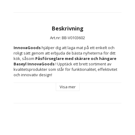
Beskrivning
Art.nr: BB-V0103602
InnovaGoods
 hjälper dig att laga mat på ett enkelt och 
roligt sätt genom att erbjuda de bästa nyheterna för ditt 
kök, såsom 
Påsförseglare med skärare och hängare 
Baseyl InnovaGoods 
! Upptäck ett brett sortiment av 
kvalitetsprodukter som står för funktionalitet, effektivitet 
och innovativ design!
Visa mer
Baseyl InnovaGoods 
påsförseglare med skärare och 
hängare 
gör att matpåsar kan förslutas hermetiskt, 
vilketgör att maten bevaras i gott skick längre utan att 
förlora sina egenskaper. Denna praktiska och effektiva 
elektriska påsförseglare
 har även enintegrerad 
skärare för attöppna påsarna så bekvämt och enkelt som 
möjligt. Dessutom innehåller den enhängare för att 
underlätta förvaringen och dra bättre nytta av utrymmet.