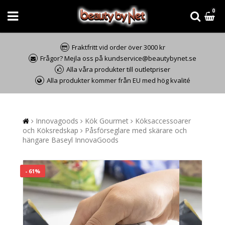
0
Fraktfritt vid order över 3000 kr
Frågor? Mejla oss på kundservice@beautybynet.se
Alla våra produkter till outletpriser
Alla produkter kommer från EU med hög kvalité
Innovagoods
Kök Gourmet
Köksaccessoarer
och Köksredskap
Påsförseglare med skärare och
hängare Baseyl InnovaGoods
- 61%