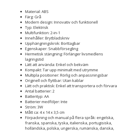
Material: ABS
Färg: Grå
Modern design: Innovativ och funktionell
Typ: Elektrisk
Multifunktion: 2-in-1
Innehåller: Brytbladskniv
Upphängningskrok: Borttagbar
Egenskaper: Snabbförsegling
Hermetisk stängning: Förlänger livsmedlens
lagringstid
Lätt att använda: Enkel och bekväm
Kompakt: Tar upp minimalt med utrymme
Multipla positioner: Rörlig och anpassningsbar
Originell och flyttbar: Utan kablar
Lätt och praktisk: Enkel att transportera och förvara
Antal batterier: 2
Batterityp: AA
Batterier medföljer: Inte
Ström: 3W
Mått ca: 4 x 14 x 3,5 cm
Förpackning och manual på flera språk: engelska,
franska, spanska, tyska, italienska, portugisiska,
holländska, polska, ungerska, rumänska, danska,