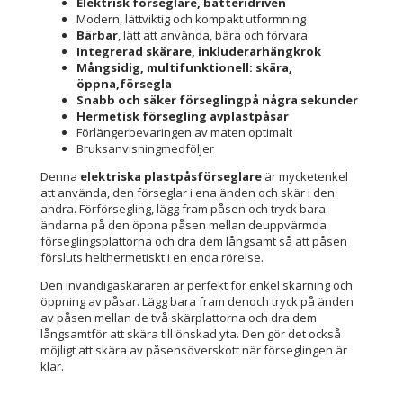
Elektrisk förseglare, batteridriven
Modern, lättviktig och kompakt utformning
Bärbar
, lätt att använda, bära och förvara
Integrerad skärare, inkluderarhängkrok
Mångsidig, multifunktionell: skära,
öppna,försegla
Snabb och säker förseglingpå några sekunder
Hermetisk försegling avplastpåsar
Förlängerbevaringen av maten optimalt
Bruksanvisningmedföljer
Denna
elektriska plastpåsförseglare
är mycketenkel
att använda, den förseglar i ena änden och skär i den
andra. Förförsegling, lägg fram påsen och tryck bara
ändarna på den öppna påsen mellan deuppvärmda
förseglingsplattorna och dra dem långsamt så att påsen
försluts helthermetiskt i en enda rörelse.
Den invändigaskäraren är perfekt för enkel skärning och
öppning av påsar. Lägg bara fram denoch tryck på änden
av påsen mellan de två skärplattorna och dra dem
långsamtför att skära till önskad yta. Den gör det också
möjligt att skära av påsensöverskott när förseglingen är
klar.