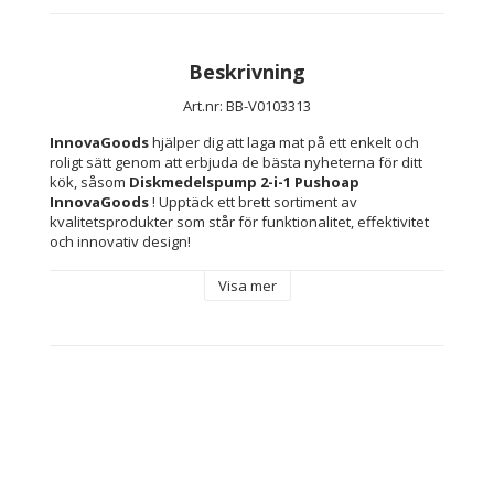
Beskrivning
Art.nr: BB-V0103313
InnovaGoods
 hjälper dig att laga mat på ett enkelt och 
roligt sätt genom att erbjuda de bästa nyheterna för ditt 
kök, såsom 
Diskmedelspump 2-i-1 Pushoap 
InnovaGoods 
! Upptäck ett brett sortiment av 
kvalitetsprodukter som står för funktionalitet, effektivitet 
och innovativ design!
En diskmedelspump med en originell och multifunktionell 
Visa mer
design, antibakteriell och hygienisk, eftersom den 
förhindrar ansamling av bakterier, droppar och spill av 
vatten eller diskmedelsvätska som smutsar ner köket. Den 
har ett snabbtorkande svampunderlag som främjar 
dränering genom ventilationshålen. Den har också en 
droppbricka för enkel tömning av vatten som rinner ur 
svampen. Denna kompakta och manuella pump är mycket 
praktisk och lätt att använda. Det är mycket användbar för 
diskning. Diskmedel fås direkt från svampen genom att 
trycka på pumpen. Dessutom hjälper den till att organisera 