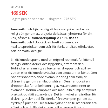
412 SEK
169 SEK
275 SEK
Lägsta pris de senaste 30 dagarna
InnovaGoods
hjälper dig att laga mat på ett enkelt och
roligt sätt genom att erbjuda de bästa nyheterna för ditt
kök, såsom
Diskmedelspump 2-i-1 Pushoap
InnovaGoods
! Upptäck ett brett sortiment av
kvalitetsprodukter som står för funktionalitet, effektivitet
och innovativ design!
En diskmedelspump med en originell och multifunktionell
design, antibakteriell och hygienisk, eftersom den
förhindrar ansamling av bakterier, droppar och spill av
vatten eller diskmedelsvätska som smutsar ner köket. Den
har ett snabbtorkande svampunderlag som främjar
dränering genom ventilationshålen. Den har också en
droppbricka för enkel tömning av vatten som rinner ur
svampen. Denna kompakta och manuella pump är mycket
praktisk och lätt att använda. Det är mycket användbar för
diskning. Diskmedel fås direkt från svampen genom att
trycka på pumpen. Dessutom hjälper den till att organisera
köket och att hålla det snyggt, vilket sparar tid och