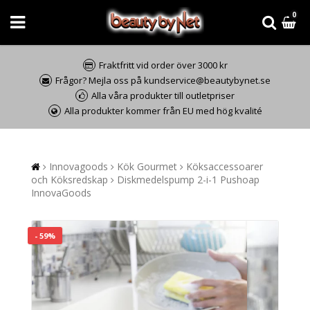
0
Fraktfritt vid order över 3000 kr
Frågor? Mejla oss på kundservice@beautybynet.se
Alla våra produkter till outletpriser
Alla produkter kommer från EU med hög kvalité
Innovagoods
Kök Gourmet
Köksaccessoarer
och Köksredskap
Diskmedelspump 2-i-1 Pushoap
InnovaGoods
- 59%