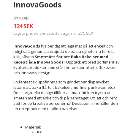
InnovaGoods
275 SEK
124 SEK
275 SEK
Lägsta pris de senaste 30 dagarna
InnovaGoods
hjälper dig att laga mat på ett enkelt och
roligt sätt genom att erbjuda de bästa nyheterna för ditt
kök, såsom
Smetmått för att Baka Bakelser med
Receptlåda InnovaGoods
! Upptäck ett brett sortiment av
kvalitetsprodukter som står för funktionalitet, effektivitet
och innovativ design!
En fantastisk uppfinning som gör det oändligt mycket
lättare att baka (tårtor, bakelser, muffins, pankakor, etc.).
Dess originella design tillåter att man lätt kan trycka ut
smeten med ett enkelt tryck på handtaget. Ett lätt och rent
sätt för de kreativa personerna! Dessutom innehåller den
en receptbok med utsökta bakelser.
Material:
PP