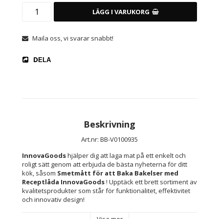
LÄGG I VARUKORG
Maila oss, vi svarar snabbt!
DELA
Beskrivning
Art.nr: BB-V0100935
InnovaGoods
 hjälper dig att laga mat på ett enkelt och 
roligt sätt genom att erbjuda de bästa nyheterna för ditt 
kök, såsom 
Smetmått för att Baka Bakelser med 
Receptlåda InnovaGoods 
! Upptäck ett brett sortiment av 
kvalitetsprodukter som står för funktionalitet, effektivitet 
och innovativ design!
En fantastisk uppfinning som gör det oändligt mycket 
Visa mer