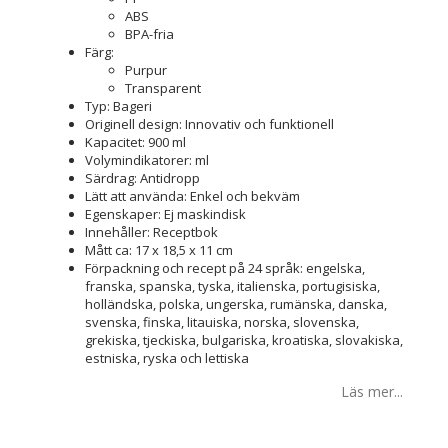
ABS
BPA-fria
Färg:
Purpur
Transparent
Typ: Bageri
Originell design: Innovativ och funktionell
Kapacitet: 900 ml
Volymindikatorer: ml
Särdrag: Antidropp
Lätt att använda: Enkel och bekväm
Egenskaper: Ej maskindisk
Innehåller: Receptbok
Mått ca: 17 x 18,5 x 11 cm
Förpackning och recept på 24 språk: engelska,
franska, spanska, tyska, italienska, portugisiska,
holländska, polska, ungerska, rumänska, danska,
svenska, finska, litauiska, norska, slovenska,
grekiska, tjeckiska, bulgariska, kroatiska, slovakiska,
estniska, ryska och lettiska
Läs mer...