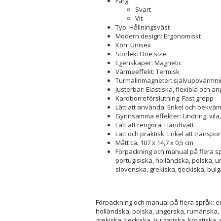
Färg:
Svart
Vit
Typ: Hållningsväst
Modern design: Ergonomiskt
Kön: Unisex
Storlek: One size
Egenskaper: Magnetic
Värmeeffekt: Termisk
Turmalinmagneter: självuppvärmni
Justerbar: Elastiska, flexibla och 
Kardborreförslutning: Fast grepp
Lätt att använda: Enkel och bekvä
Gynnsamma effekter: Lindring, vila
Lätt att rengöra: Handtvätt
Lätt och praktisk: Enkel att transpo
Mått ca: 107 x 14,7 x 0,5 cm
Förpackning och manual på flera spr
portugisiska, holländska, polska, u
slovenska, grekiska, tjeckiska, bulg
Förpackning och manual på flera språk: en
holländska, polska, ungerska, rumänska, d
grekiska, tjeckiska, bulgariska, kroatiska, 