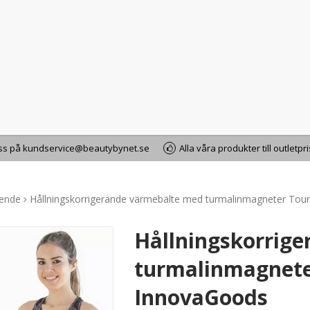
oss på kundservice@beautybynet.se
Alla våra produkter till outletpr
ående
Hållningskorrigerande värmebälte med turmalinmagneter To
Hållningskorrig
turmalinmagnete
InnovaGoods