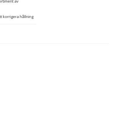
ortiment av 
 korrigera hållning 
v avslappning och 
 design med 
t midjan och kan 
r det 
men. Perfekt att 
ika att bältet 