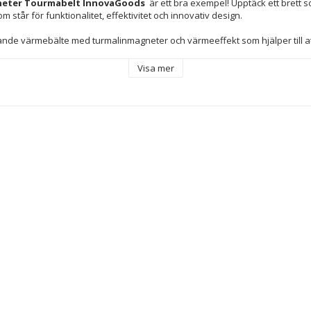
eter Tourmabelt InnovaGoods 
 är ett bra exempel! Upptäck ett brett s
m står för funktionalitet, effektivitet och innovativ design.
rande värmebälte med turmalinmagneter och värmeeffekt som hjälper till att
m ger stöd och stabilitet samtidigt som det skapar en behaglig känsla a
e delen av ryggen och buken. Bältets ergonomiska, elastiska och flexibla
Visa mer
 skapar en säker passform och ett bra stöd. Detta unisex-bälte passar run
 kläderna. De integrerade turmalinmagneterna värms upp på egen hand nä
t kommer i kontakt med huden och de hjälper till att bibehålla kroppsvär
ar hemifrån eller vill koppla av etc. Handtvätt rekommenderas för att undv
er
er
väst
n: Ergonomiskt
ize
Magnetic
Termisk