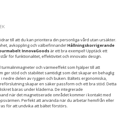
EK
idrar till att du kan prioritera din personliga vård utan ursäkter.
het, avkoppling och välbefinnande!
Hållningskorrigerande
Tourmabelt InnovaGoods
är ett bra exempel! Upptäck ett
tår för funktionalitet, effektivitet och innovativ design.
turmalinmagneter och värmeeffekt som hjälper till att
 ger stöd och stabilitet samtidigt som det skapar en behaglig
i nedre delen av ryggen och buken. Bältets ergonomiska,
reförslutning skapar en säker passform och ett bra stöd. Detta
diskret bäras under kläderna. De integrerade
hand när det magnetiserade området kommer i kontakt med
roppsvärmen. Perfekt att använda när du arbetar hemifrån eller
s för att undvika att bältet förstörs.