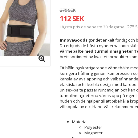
275 SEK
112 SEK
275 S
Lägsta pris de senaste 30 dagarna
InnovaGoods
gör det enkelt för dig och b
Du erbjuds de bästa nyheterna inom skön
värmebälte med turmalinmagneter 
brett sortiment av kvalitetsprodukter som s
Ett hållningskorrigerande värmebälte med 
korrigera hållning genom kompression som
känsla av avslappning och välbefinnande 
elastiska och flexibla design med kardbor
unisex-bälte passar runt midjan och kan 
turmalinmagneterna värms upp på egen 
huden och de hjälper till att bibehålla k
vill koppla av etc. Handtvätt rekommendera
Material:
Polyester
Magneter