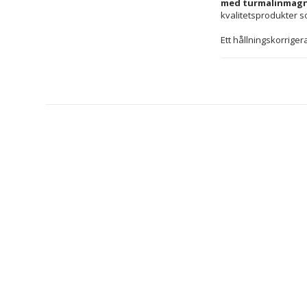
med turmalinmagn
kvalitetsprodukter so
Ett hållningskorrige
genom kompression so
välbefinnande i nedr
kardborreförslutning
diskret bäras under
magnetiserade område
använda när du arbet
förstörs.
Material: 
Polyest
Magnet
Färg: 
Svart
Vit
Typ: Hållnings
Modern desig
Kön: Unisex
Storlek: One s
Egenskaper: 
Värmeeffekt: 