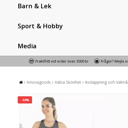
Barn & Lek
Sport & Hobby
Media
Fraktfritt vid order över 3000 kr
Frågor? Mejla 
Innovagoods
Hälsa Skönhet
Avslappning och Välm
- 59%