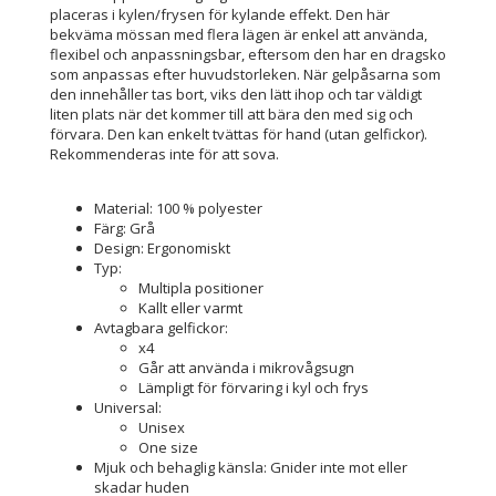
placeras i kylen/frysen för kylande effekt. Den här
bekväma mössan med flera lägen är enkel att använda,
flexibel och anpassningsbar, eftersom den har en dragsko
som anpassas efter huvudstorleken. När gelpåsarna som
den innehåller tas bort, viks den lätt ihop och tar väldigt
liten plats när det kommer till att bära den med sig och
förvara. Den kan enkelt tvättas för hand (utan gelfickor).
Rekommenderas inte för att sova.
Material: 100 % polyester
Färg: Grå
Design: Ergonomiskt
Typ:
Multipla positioner
Kallt eller varmt
Avtagbara gelfickor:
x4
Går att använda i mikrovågsugn
Lämpligt för förvaring i kyl och frys
Universal:
Unisex
One size
Mjuk och behaglig känsla: Gnider inte mot eller
skadar huden