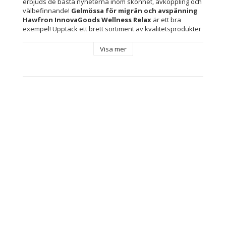
erbjuds de bästa nyheterna inom skönhet, avkoppling och 
välbefinnande! 
Gelmössa för migrän och avspänning 
Hawfron InnovaGoods Wellness Relax
 är ett bra 
exempel! Upptäck ett brett sortiment av kvalitetsprodukter 
som står för funktionalitet, effektivitet och innovativ 
design.
Visa mer
En ergonomisk gelmössa för att lindra migrän, spänningar 
och huvudvärk. Den ger stor avkoppling och en känsla av 
lättnad och välbefinnande tack vare dess kalla eller heta 
effekt. Med sin breda design täcker den ögonområdet för 
att undvika obehag från ljus. Dessutom är den mjuk och 
behaglig att ta på, skadar därför inte huden eller orsakar 
friktion. Den innehåller 4 avtagbara gelpåsar som kan 
värmas upp i mikrovågsugnen för värmande effekt eller 
placeras i kylen/frysen för kylande effekt. Den här 
bekväma mössan med flera lägen är enkel att använda, 
flexibel och anpassningsbar, eftersom den har en dragsko 
som anpassas efter huvudstorleken. När gelpåsarna som 
den innehåller tas bort, viks den lätt ihop och tar väldigt 
liten plats när det kommer till att bära den med sig och 
förvara. Den kan enkelt tvättas för hand (utan gelfickor). 
Rekommenderas inte för att sova.
Material: 100 % polyester