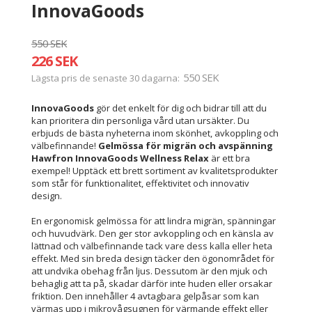
InnovaGoods
550 SEK
226 SEK
550 SEK
Lägsta pris de senaste 30 dagarna
InnovaGoods
gör det enkelt för dig och bidrar till att du
kan prioritera din personliga vård utan ursäkter. Du
erbjuds de bästa nyheterna inom skönhet, avkoppling och
välbefinnande!
Gelmössa för migrän och avspänning
Hawfron InnovaGoods Wellness Relax
är ett bra
exempel! Upptäck ett brett sortiment av kvalitetsprodukter
som står för funktionalitet, effektivitet och innovativ
design.
En ergonomisk gelmössa för att lindra migrän, spänningar
och huvudvärk. Den ger stor avkoppling och en känsla av
lättnad och välbefinnande tack vare dess kalla eller heta
effekt. Med sin breda design täcker den ögonområdet för
att undvika obehag från ljus. Dessutom är den mjuk och
behaglig att ta på, skadar därför inte huden eller orsakar
friktion. Den innehåller 4 avtagbara gelpåsar som kan
värmas upp i mikrovågsugnen för värmande effekt eller