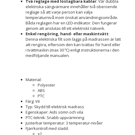
Två reglage med löstagbara kablar
: Vår dubbla
elektriska sängvärmare innehåller två oberoende
reglage så att varje person kan välja
temperaturnivå inom önskat användningsområde.
Båda reglagen har en LED-indikator. Den fungerar
genom att anslutas till ett elektriskt nätverk.
Enkel rengöring, hand- eller maskintvätt
:
Denna elektriska filt som läggs på madrassen är lätt
att rengöra, eftersom den kan tvättas för hand eller
i tvättmaskin (max 30 ºC) enligt instruktionerna i den
medföljande manualen.
Material:
Polyester
ABS
PTC
Färg: Vit
Typ: Skydd till elektrisk madrass
Egenskaper: Aids sömn och vila
PTC-teknik: Snabb uppvärmning
Justerbar temperatur: 3 temperatur-nivåer
Fjärrkontroll med sladd:
x2