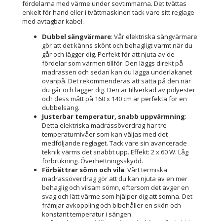
fördelarna med värme under sovtimmarna. Det tvättas
enkelt för hand eller i tvättmaskinen tack vare sitt reglage
med avtagbar kabel.
Dubbel sängvärmare
: Vår elektriska sängvärmare
gör att det känns skönt och behagligt varmt när du
går och lägger dig. Perfekt för att njuta av de
fördelar som värmen tillför. Den läggs direkt på
madrassen och sedan kan du lägga underlakanet
ovanpå. Det rekommenderas att sätta på den när
du går och lägger dig. Den är tillverkad av polyester
och dess mått på 160 x 140 cm är perfekta för en
dubbelsäng.
Justerbar temperatur, snabb uppvärmning
:
Detta elektriska madrassöverdrag har tre
temperaturnivåer som kan väljas med det
medföljande reglaget. Tack vare sin avancerade
teknik värms det snabbt upp. Effekt: 2 x 60 W. Låg
förbrukning. Överhettningsskydd.
Förbättrar sömn och vila
: Vårt termiska
madrassöverdrag gör att du kan njuta av en mer
behaglig och vilsam sömn, eftersom det avger en
svag och lätt värme som hjälper dig att somna. Det
främjar avkoppling och bibehåller en skön och
konstant temperatur i sängen.