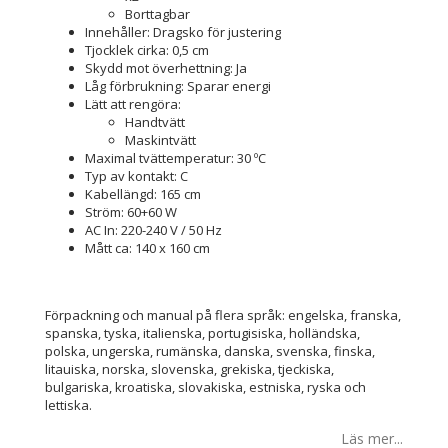
Borttagbar
Innehåller: Dragsko för justering
Tjocklek cirka: 0,5 cm
Skydd mot överhettning: Ja
Låg förbrukning: Sparar energi
Lätt att rengöra:
Handtvätt
Maskintvätt
Maximal tvättemperatur: 30 ºC
Typ av kontakt: C
Kabellängd: 165 cm
Ström: 60+60 W
AC In: 220-240 V / 50 Hz
Mått ca: 140 x 160 cm
Förpackning och manual på flera språk: engelska, franska,
spanska, tyska, italienska, portugisiska, holländska,
polska, ungerska, rumänska, danska, svenska, finska,
litauiska, norska, slovenska, grekiska, tjeckiska,
bulgariska, kroatiska, slovakiska, estniska, ryska och
lettiska.
Läs mer...