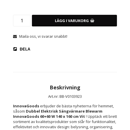
LÄGG I VARUKORG
Maila oss, vi svarar snabbt!
DELA
Beskrivning
Art.nr: BB-V0103923
InnovaGoods
 erbjuder de bästa nyheterna för hemmet, 
såsom 
Dubbel Elektrisk Sängvärmare Blewarm 
InnovaGoods 60+60 W 140 x 160 cm Vit 
! Upptäck ett brett 
sortiment av kvalitetsprodukter som står för funktionalitet, 
effektivitet och innovativ design: belysning, organisering, 