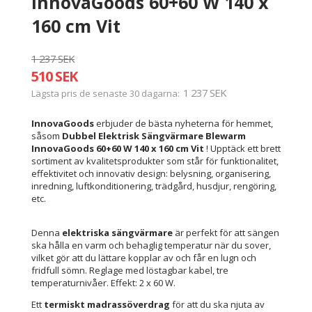
InnovaGoods 60+60 W 140 x
160 cm Vit
1 237 SEK
510 SEK
1 237 SEK
Lägsta pris de senaste 30 dagarna
InnovaGoods
erbjuder de bästa nyheterna för hemmet,
såsom
Dubbel Elektrisk Sängvärmare Blewarm
InnovaGoods 60+60 W 140 x 160 cm Vit
! Upptäck ett brett
sortiment av kvalitetsprodukter som står för funktionalitet,
effektivitet och innovativ design: belysning, organisering,
inredning, luftkonditionering, trädgård, husdjur, rengöring,
etc.
Denna
elektriska sängvärmare
är perfekt för att sängen
ska hålla en varm och behaglig temperatur när du sover,
vilket gör att du lättare kopplar av och får en lugn och
fridfull sömn. Reglage med löstagbar kabel, tre
temperaturnivåer. Effekt: 2 x 60 W.
Ett
termiskt madrassöverdrag
för att du ska njuta av