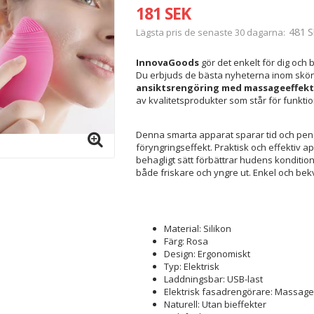
181 SEK
481 S
Lägsta pris de senaste 30 dagarna
InnovaGoods
gör det enkelt för dig och b
Du erbjuds de bästa nyheterna inom skön
ansiktsrengöring med massageeffek
av kvalitetsprodukter som står för funktion
Denna smarta apparat sparar tid och pen
föryngringseffekt. Praktisk och effektiv 
behagligt sätt förbättrar hudens kondition. 
både friskare och yngre ut. Enkel och b
Material: Silikon
Färg: Rosa
Design: Ergonomiskt
Typ: Elektrisk
Laddningsbar: USB-last
Elektrisk fasadrengörare: Massage
Naturell: Utan bieffekter