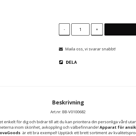
-
+
Maila oss, vi svarar snabbt!
DELA
Beskrivning
Art.nr: BB-V0100682
et enkelt för dig och bidrar till att du kan prioritera din personliga vård uta
heterna inom skönhet, avkoppling och välbefinnande! 
Apparat för ansi
novaGoods 
 är ett bra exempel! Upptäck ett brett sortiment av kvalitetspro