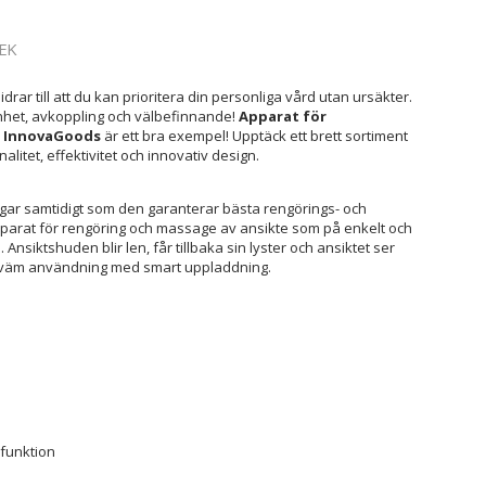
EK
idrar till att du kan prioritera din personliga vård utan ursäkter.
het, avkoppling och välbefinnande!
Apparat för
t InnovaGoods
är ett bra exempel! Upptäck ett brett sortiment
alitet, effektivitet och innovativ design.
gar samtidigt som den garanterar bästa rengörings- och
apparat för rengöring och massage av ansikte som på enkelt och
Ansiktshuden blir len, får tillbaka sin lyster och ansiktet ser
ekväm användning med smart uppladdning.
funktion