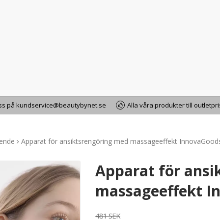
oss på kundservice@beautybynet.se
Alla våra produkter till outletpr
ående
Apparat för ansiktsrengöring med massageeffekt InnovaGood
Apparat för ansi
massageeffekt I
481 SEK