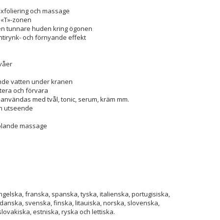
 exfoliering och massage
 «T»-zonen
den tunnare huden kring ögonen
ntirynk- och förnyande effekt
ivåer
m
nande vatten under kranen
rtera och förvara
nvändas med tvål, tonic, serum, kräm mm.
ch utseende
pplande massage
gelska, franska, spanska, tyska, italienska, portugisiska,
anska, svenska, finska, litauiska, norska, slovenska,
slovakiska, estniska, ryska och lettiska.