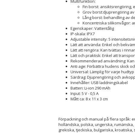
Multifunktion:
Fin borst: ansiktsrengöring,
Grov borst:djuprengöring av
Lång borst: behandling av 
Koncentriska silikonvågor: a
Egenskaper: Vattentålig
IP-skala: IPX7
Adjustable intensity: 5 intensitetsn
Lätt att använda: Enkel och bekvä
Lätt att rengöra: Kan tvättas i rin
Lätt och praktisk: Enkel att transpo
Rekommenderad användning: Kan a
Anti age: Förbättra hudens skick o
Universal: Lämplig för varje hudtyp
Särdrag: Djuprengöring och avko
Innehåller: USB laddningskabel
Batteri: Li-ion 290 mAh
Input: 5 V - 0,5 A
Mått ca: 8 x 11 x 3 cm
Förpackning och manual på flera språk: en
holländska, polska, ungerska, rumänska, d
grekiska, tjeckiska, bulgariska, kroatiska, 