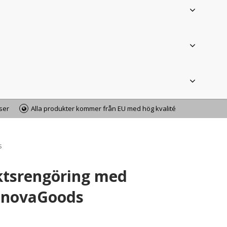
iser
Alla produkter kommer från EU med hög kvalité
s
ktsrengöring med
nnovaGoods