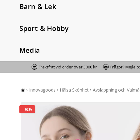
Barn & Lek
Sport & Hobby
Media
Fraktfritt vid order över 3000 kr
Frågor? Mejla 
Innovagoods
Hälsa Skönhet
Avslappning och Välm
- 62%