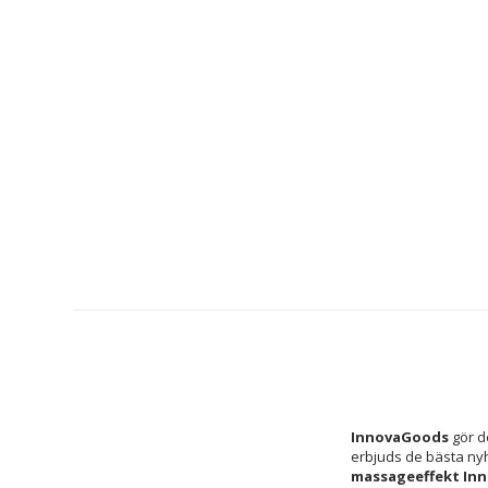
InnovaGoods
 gör d
erbjuds de bästa ny
massageeffekt In