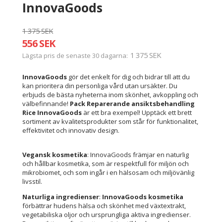
InnovaGoods
1 375 SEK
556 SEK
1 375 SEK
Lägsta pris de senaste 30 dagarna
InnovaGoods
gör det enkelt för dig och bidrar till att du
kan prioritera din personliga vård utan ursäkter. Du
erbjuds de bästa nyheterna inom skönhet, avkoppling och
välbefinnande!
Pack Reparerande ansiktsbehandling
Rice InnovaGoods
är ett bra exempel! Upptäck ett brett
sortiment av kvalitetsprodukter som står för funktionalitet,
effektivitet och innovativ design.
Vegansk kosmetika
: InnovaGoods främjar en naturlig
och hållbar kosmetika, som är respektfull för miljön och
mikrobiomet, och som ingår i en hälsosam och miljövänlig
livsstil.
Naturliga ingredienser
:
InnovaGoods kosmetika
förbättrar hudens hälsa och skönhet med växtextrakt,
vegetabiliska oljor och ursprungliga aktiva ingredienser.