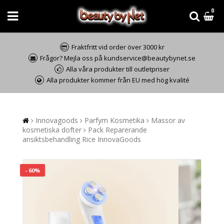
0
Fraktfritt vid order över 3000 kr
Frågor? Mejla oss på kundservice@beautybynet.se
Alla våra produkter till outletpriser
Alla produkter kommer från EU med hög kvalité
Innovagoods
Parfym Kosmetika
Massor av
kosmetiska dofter
Pack Reparerande
ansiktsbehandling Rice InnovaGoods
- 60%