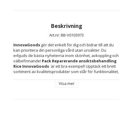
Beskrivning
Art.nr: BB-V0103973
InnovaGoods
 gör det enkelt för dig och bidrar till att du 
kan prioritera din personliga vård utan ursäkter. Du 
erbjuds de bästa nyheterna inom skönhet, avkoppling och 
välbefinnande! 
Pack Reparerande ansiktsbehandling 
Rice InnovaGoods 
 är ett bra exempel! Upptäck ett brett 
sortiment av kvalitetsprodukter som står för funktionalitet, 
effektivitet och innovativ design.
Visa mer
Vegansk kosmetika
: InnovaGoods främjar en naturlig 
och hållbar kosmetika, som är respektfull för miljön och 
mikrobiomet, och som ingår i en hälsosam och miljövänlig 
livsstil.
Naturliga ingredienser
: 
InnovaGoods kosmetika
förbättrar hudens hälsa och skönhet med växtextrakt, 
vegetabiliska oljor och ursprungliga aktiva ingredienser. 
Deras viktiga syfte är att ge näring till huden med 