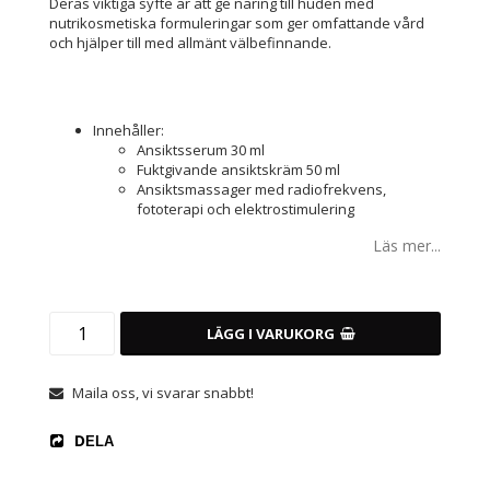
Deras viktiga syfte är att ge näring till huden med
nutrikosmetiska formuleringar som ger omfattande vård
och hjälper till med allmänt välbefinnande.
Innehåller:
Ansiktsserum 30 ml
Fuktgivande ansiktskräm 50 ml
Ansiktsmassager med radiofrekvens,
fototerapi och elektrostimulering
Läs mer...
LÄGG I VARUKORG
Maila oss, vi svarar snabbt!
DELA