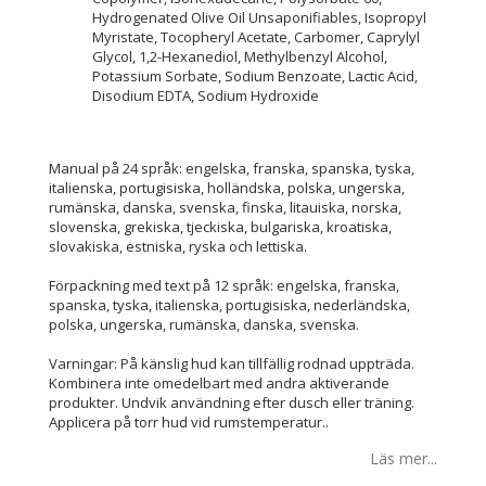
Hydrogenated Olive Oil Unsaponifiables, Isopropyl
Myristate, Tocopheryl Acetate, Carbomer, Caprylyl
Glycol, 1,2-Hexanediol, Methylbenzyl Alcohol,
Potassium Sorbate, Sodium Benzoate, Lactic Acid,
Disodium EDTA, Sodium Hydroxide
Manual på 24 språk: engelska, franska, spanska, tyska,
italienska, portugisiska, holländska, polska, ungerska,
rumänska, danska, svenska, finska, litauiska, norska,
slovenska, grekiska, tjeckiska, bulgariska, kroatiska,
slovakiska, estniska, ryska och lettiska.
Förpackning med text på 12 språk: engelska, franska,
spanska, tyska, italienska, portugisiska, nederländska,
polska, ungerska, rumänska, danska, svenska.
Varningar: På känslig hud kan tillfällig rodnad uppträda.
Kombinera inte omedelbart med andra aktiverande
produkter. Undvik användning efter dusch eller träning.
Applicera på torr hud vid rumstemperatur..
Läs mer...