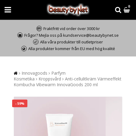
0
Fraktfritt vid order över 3000 kr
Frågor? Mejla oss på kundservice@beautybynet.se
Alla våra produkter till outletpriser
Alla produkter kommer från EU med hög kvalité
Innovagoods
Parfym
Kosmetika
Kroppsvård
Anti-cellulitkräm Värmeeffekt
Kombucha Vibewarm InnovaGoods 200 ml
- 59%