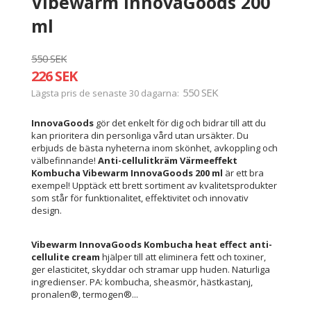
Vibewarm InnovaGoods 200
ml
550 SEK
226 SEK
550 SEK
Lägsta pris de senaste 30 dagarna
InnovaGoods
gör det enkelt för dig och bidrar till att du
kan prioritera din personliga vård utan ursäkter. Du
erbjuds de bästa nyheterna inom skönhet, avkoppling och
välbefinnande!
Anti-cellulitkräm Värmeeffekt
Kombucha Vibewarm InnovaGoods 200 ml
är ett bra
exempel! Upptäck ett brett sortiment av kvalitetsprodukter
som står för funktionalitet, effektivitet och innovativ
design.
Vibewarm InnovaGoods Kombucha heat effect anti-
cellulite cream
hjälper till att eliminera fett och toxiner,
ger elasticitet, skyddar och stramar upp huden. Naturliga
ingredienser. PA: kombucha, sheasmör, hästkastanj,
pronalen®, termogen®...