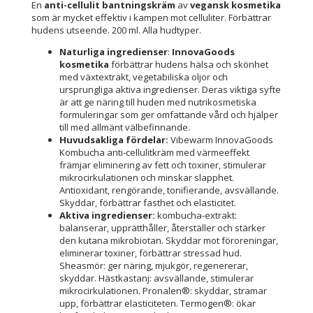
En
anti-cellulit bantningskräm
av
vegansk kosmetika
som är mycket effektiv i kampen mot celluliter. Förbättrar
hudens utseende. 200 ml. Alla hudtyper.
Naturliga ingredienser
:
InnovaGoods
kosmetika
förbättrar hudens hälsa och skönhet
med växtextrakt, vegetabiliska oljor och
ursprungliga aktiva ingredienser. Deras viktiga syfte
är att ge näring till huden med nutrikosmetiska
formuleringar som ger omfattande vård och hjälper
till med allmänt välbefinnande.
Huvudsakliga fördelar:
Vibewarm InnovaGoods
Kombucha anti-cellulitkräm med värmeeffekt
främjar eliminering av fett och toxiner, stimulerar
mikrocirkulationen och minskar slapphet.
Antioxidant, rengörande, tonifierande, avsvällande.
Skyddar, förbättrar fasthet och elasticitet.
Aktiva ingredienser:
kombucha-extrakt:
balanserar, upprätthåller, återställer och stärker
den kutana mikrobiotan. Skyddar mot föroreningar,
eliminerar toxiner, förbättrar stressad hud.
Sheasmör: ger näring, mjukgör, regenererar,
skyddar. Hästkastanj: avsvällande, stimulerar
mikrocirkulationen. Pronalen®: skyddar, stramar
upp, förbättrar elasticiteten. Termogen®: ökar