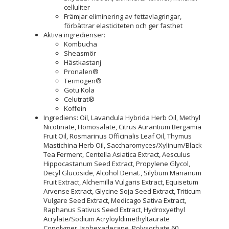
celluliter
Främjar eliminering av fettavlagringar,
förbättrar elasticiteten och ger fasthet
Aktiva ingredienser:
Kombucha
Sheasmör
Hästkastanj
Pronalen®
Termogen®
Gotu Kola
Celutrat®
Koffein
Ingrediens: Oil, Lavandula Hybrida Herb Oil, Methyl
Nicotinate, Homosalate, Citrus Aurantium Bergamia
Fruit Oil, Rosmarinus Officinalis Leaf Oil, Thymus
Mastichina Herb Oil, Saccharomyces/Xylinum/Black
Tea Ferment, Centella Asiatica Extract, Aesculus
Hippocastanum Seed Extract, Propylene Glycol,
Decyl Glucoside, Alcohol Denat., Silybum Marianum
Fruit Extract, Alchemilla Vulgaris Extract, Equisetum
Arvense Extract, Glycine Soja Seed Extract, Triticum
Vulgare Seed Extract, Medicago Sativa Extract,
Raphanus Sativus Seed Extract, Hydroxyethyl
Acrylate/Sodium Acryloyldimethyltaurate
Copolymer, Isohexadecane, Polysorbate 60,