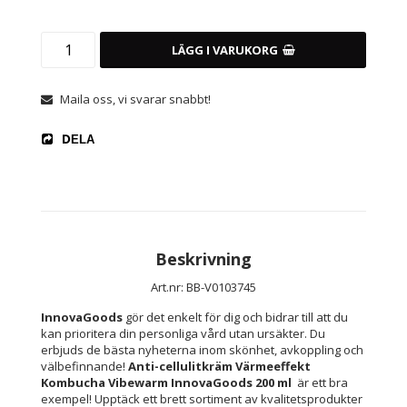
LÄGG I VARUKORG
Maila oss, vi svarar snabbt!
DELA
Beskrivning
Art.nr: BB-V0103745
InnovaGoods
 gör det enkelt för dig och bidrar till att du 
kan prioritera din personliga vård utan ursäkter. Du 
erbjuds de bästa nyheterna inom skönhet, avkoppling och 
välbefinnande! 
Anti-cellulitkräm Värmeeffekt 
Kombucha Vibewarm InnovaGoods 200 ml 
 är ett bra 
exempel! Upptäck ett brett sortiment av kvalitetsprodukter 