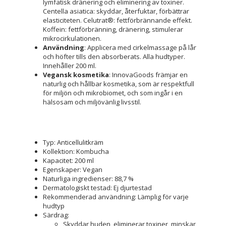
lymfatisk dränering och eliminering av toxiner.
Centella asiatica: skyddar, återfuktar, förbättrar
elasticiteten. Celutrat®: fettförbrännande effekt.
Koffein: fettförbränning, dränering, stimulerar
mikrocirkulationen.
Användning
: Applicera med cirkelmassage på lår
och höfter tills den absorberats. Alla hudtyper.
Innehåller 200 ml.
Vegansk kosmetika
: InnovaGoods främjar en
naturlig och hållbar kosmetika, som är respektfull
för miljön och mikrobiomet, och som ingår i en
hälsosam och miljövänlig livsstil.
Typ: Anticellulitkräm
Kollektion: Kombucha
Kapacitet: 200 ml
Egenskaper: Vegan
Naturliga ingredienser: 88,7 %
Dermatologiskt testad: Ej djurtestad
Rekommenderad användning: Lämplig för varje
hudtyp
Särdrag:
Skyddar huden, eliminerar toxiner, minskar