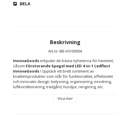
DELA
Beskrivning
Art.nr: BB-V0100904
InnovaGoods
 erbjuder de bästa nyheterna för hemmet, 
såsom 
Förstorande Spegel med LED 4-in-1 Ledflect 
InnovaGoods 
! Upptäck ett brett sortiment av 
kvalitetsprodukter som står för funktionalitet, effektivitet 
och innovativ design: belysning, organisering, inredning, 
luftkonditionering, trädgård, husdjur, rengöring, etc.
Visa mer
En väldigt händig och praktisk bordsspegel för att 
applicera smink, styla håret, rycka bort hår, etc. med 
maximal precision.