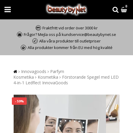
0
Fraktfritt vid order över 3000 kr
Frågor? Mejla oss på kundservice@beautybynet.se
Alla våra produkter till outletpriser
Alla produkter kommer från EU med hög kvalité
Innovagoods
Parfym
Kosmetika
Kosmetika
Förstorande Spegel med LED
4-in-1 Ledflect InnovaGoods
- 59%