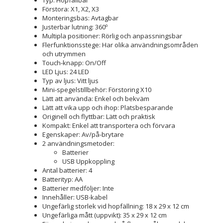
Förstora: X1, X2, X3
Monteringsbas: Avtagbar
Justerbar lutning: 360º
Multipla positioner: Rörlig och anpassningsbar
Flerfunktionsstege: Har olika användningsområden
och utrymmen
Touch-knapp: On/Off
LED Ljus: 24 LED
Typ av ljus: Vitt ljus
Mini-spegelstillbehör: Förstoring X10
Lätt att använda: Enkel och bekväm
Lätt att vika upp och ihop: Platsbesparande
Originell och flyttbar: Lätt och praktisk
Kompakt: Enkel att transportera och förvara
Egenskaper: Av/på-brytare
2 användningsmetoder:
Batterier
USB Uppkoppling
Antal batterier: 4
Batterityp: AA
Batterier medföljer: Inte
Innehåller: USB-kabel
Ungefärlig storlek vid hopfällning: 18 x 29 x 12 cm
Ungefärliga mått (uppvikt): 35 x 29 x 12 cm