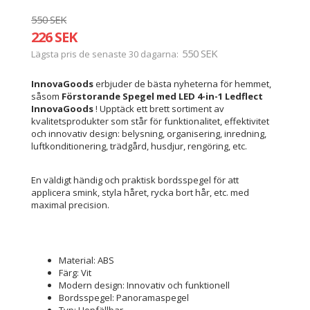
550 SEK
226 SEK
550 SEK
Lägsta pris de senaste 30 dagarna
InnovaGoods
erbjuder de bästa nyheterna för hemmet,
såsom
Förstorande Spegel med LED 4-in-1 Ledflect
InnovaGoods
! Upptäck ett brett sortiment av
kvalitetsprodukter som står för funktionalitet, effektivitet
och innovativ design: belysning, organisering, inredning,
luftkonditionering, trädgård, husdjur, rengöring, etc.
En väldigt händig och praktisk bordsspegel för att
applicera smink, styla håret, rycka bort hår, etc. med
maximal precision.
Material: ABS
Färg: Vit
Modern design: Innovativ och funktionell
Bordsspegel: Panoramaspegel
Typ: Hopfällbar