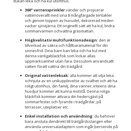
dukan leka och ha kul utomhus.
360º vattensprinkler
vänder och projicerar
vattenöverallt med sina 8 mångfärgade tentakler
och genom toppen av huvudet, dekorerad meden
vacker sjöstjärna. Ett originellt sätt att ha kul, lindra
sommarvärmen ochvattna gräsmattan.
Högkvalitativ multifunktionsdesign:
den är
tillverkad av säkra och hållbaramaterial för din
sinnesfrid. Dina barn kan leka och ha kul med
denna vänligabläckfisk som lockar allas
uppmärksamhet utan fara. Dessutom användsallt
vatten föratt vattna din trädgård.
Original vattenleksak:
alla kommer att vilja leka
ochnjuta av en unikupplevelse av svalhet och att ha
roligt utomhus, din familj, dina vänner, inteens dina
husdjur kommer att kunna motstå. Denna roliga
bläckfisk kommer attvara din hedersgäst på
sommarfester och fyrande i trädgårdar, på
terrasser, uteplatser etc.
Enkel installation och användning:
du behöver
bara ansluta dendirekt till trädgårdsslangen eller
använda universaladaptern som ingår,beroende på