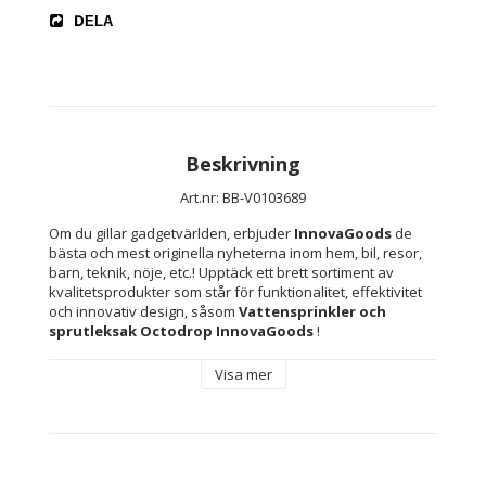
DELA
Beskrivning
Art.nr: BB-V0103689
Om du gillar gadgetvärlden, erbjuder 
InnovaGoods
 de 
bästa och mest originella nyheterna inom hem, bil, resor, 
barn, teknik, nöje, etc.! Upptäck ett brett sortiment av 
kvalitetsprodukter som står för funktionalitet, effektivitet 
och innovativ design, såsom 
Vattensprinkler och 
sprutleksak Octodrop InnovaGoods 
!
Visa mer
En 
vattensprinklerleksak
för att bekämpa den varma 
sommaren och vattna trädgården på ett roligt sättoch njuta 
av en fantastisk tid som familj.  Denna ursprungliga 
bläckfisk kyleroch underhåller barn, vuxnaoch husdjur 
med sina8 färgade slangar och 9 strålar.