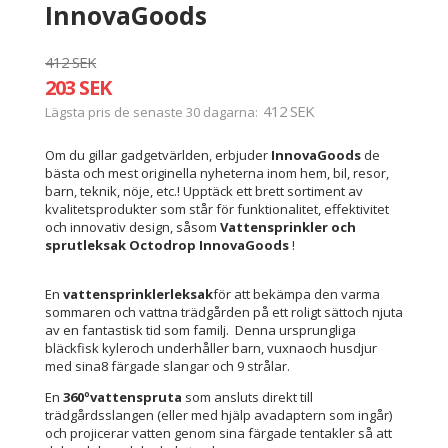
InnovaGoods
412 SEK
203 SEK
412 SEK
Lägsta pris de senaste 30 dagarna
Om du gillar gadgetvärlden, erbjuder
InnovaGoods
de
bästa och mest originella nyheterna inom hem, bil, resor,
barn, teknik, nöje, etc.! Upptäck ett brett sortiment av
kvalitetsprodukter som står för funktionalitet, effektivitet
och innovativ design, såsom
Vattensprinkler och
sprutleksak Octodrop InnovaGoods
!
En
vattensprinklerleksak
för att bekämpa den varma
sommaren och vattna trädgården på ett roligt sättoch njuta
av en fantastisk tid som familj. Denna ursprungliga
bläckfisk kyleroch underhåller barn, vuxnaoch husdjur
med sina8 färgade slangar och 9 strålar.
En
360ºvattenspruta
som ansluts direkt till
trädgårdsslangen (eller med hjälp avadaptern som ingår)
och projicerar vatten genom sina färgade tentakler så att