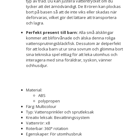
typ av tråd. Du kan justera vattentrycket om du
tycker att det ärnödvändigt. De 8 rören kan plockas
bort på basen så att de inte viks eller skadas när
deförvaras, vilket gör det lättare att transportera
och lagra.
Perfekt present till barn:
Alla små älsklingar
kommer att bliförvånade och älska denna roliga
vattensprutningsbläckfisk. Dessutom är detperfekt
för att locka barn ut ur sina sovrum och glömma bort
sina tekniska spel etttag för att leka utomhus och
interagera med sina föräldrar, syskon, vänner
ochhusdjur.
Material:
ABS
polypropen
Färg: Multicolour
Typ: Vattensprinkler och sprutleksak
Kreativ leksak: Bevattningssystem
Vattenrör: x8
Roterbar: 360° rotation
Egenskaper: För utomhusbruk