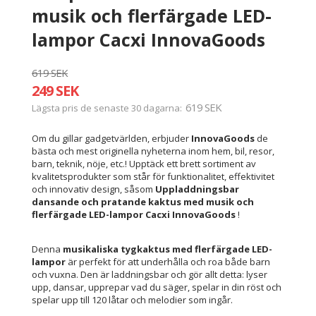
musik och flerfärgade LED-
lampor Cacxi InnovaGoods
619 SEK
249 SEK
619 SEK
Lägsta pris de senaste 30 dagarna
Om du gillar gadgetvärlden, erbjuder
InnovaGoods
de
bästa och mest originella nyheterna inom hem, bil, resor,
barn, teknik, nöje, etc.! Upptäck ett brett sortiment av
kvalitetsprodukter som står för funktionalitet, effektivitet
och innovativ design, såsom
Uppladdningsbar
dansande och pratande kaktus med musik och
flerfärgade LED-lampor Cacxi InnovaGoods
!
Denna
musikaliska tygkaktus med flerfärgade LED-
lampor
är perfekt för att underhålla och roa både barn
och vuxna. Den är laddningsbar och gör allt detta: lyser
upp, dansar, upprepar vad du säger, spelar in din röst och
spelar upp till 120 låtar och melodier som ingår.