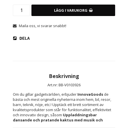
LÄGG I VARUKORG
Maila oss, vi svarar snabbt!
DELA
Beskrivning
Art.nr: BB-V0103926
Om du gillar gadgetvärlden, erbjuder 
InnovaGoods
 de 
bästa och mest originella nyheterna inom hem, bil, resor, 
barn, teknik, nöje, etc.! Upptäck ett brett sortiment av 
kvalitetsprodukter som står för funktionalitet, effektivitet 
och innovativ design, såsom 
Uppladdningsbar 
dansande och pratande kaktus med musik och 
flerfärgade LED-lampor Cacxi InnovaGoods 
!