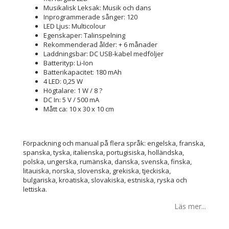
Musikalisk Leksak: Musik och dans
Inprogrammerade sånger: 120
LED Ljus: Multicolour
Egenskaper: Talinspelning
Rekommenderad ålder: + 6 månader
Laddningsbar: DC USB-kabel medföljer
Batterityp: Li-Ion
Batterikapacitet: 180 mAh
4 LED: 0,25 W
Högtalare: 1 W / 8 ?
DC In: 5 V / 500 mA
Mått ca: 10 x 30 x 10 cm
Förpackning och manual på flera språk: engelska, franska,
spanska, tyska, italienska, portugisiska, holländska,
polska, ungerska, rumänska, danska, svenska, finska,
litauiska, norska, slovenska, grekiska, tjeckiska,
bulgariska, kroatiska, slovakiska, estniska, ryska och
lettiska.
Läs mer...