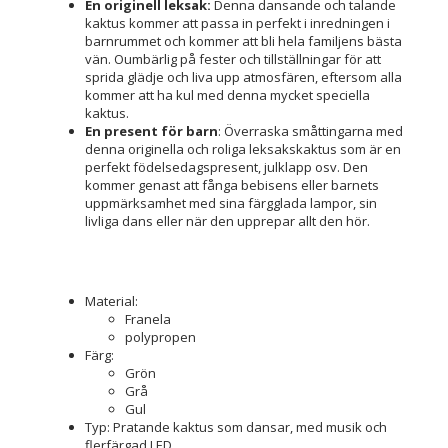
En originell leksak:
Denna dansande och talande
kaktus kommer att passa in perfekt i inredningen i
barnrummet och kommer att bli hela familjens bästa
vän. Oumbärlig på fester och tillställningar för att
sprida glädje och liva upp atmosfären, eftersom alla
kommer att ha kul med denna mycket speciella
kaktus.
En present för barn
: Överraska småttingarna med
denna originella och roliga leksakskaktus som är en
perfekt födelsedagspresent, julklapp osv. Den
kommer genast att fånga bebisens eller barnets
uppmärksamhet med sina färgglada lampor, sin
livliga dans eller när den upprepar allt den hör.
Material:
Franela
polypropen
Färg:
Grön
Grå
Gul
Typ: Pratande kaktus som dansar, med musik och
flerfärgad LED