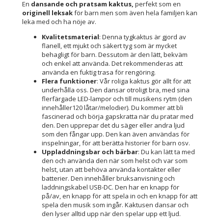
En
dansande och pratsam kaktus,
perfekt som en
originell leksak
för barn men som även hela familjen kan
leka med och ha nöje av.
Kvalitetsmaterial
: Denna tygkaktus är gjord av
flanell, ett mjukt och säkert tyg som är mycket
behagligt för barn. Dessutom är den lätt, bekväm
och enkel att använda. Det rekommenderas att
använda en fuktig trasa för rengöring.
Flera funktioner
: Vår roliga kaktus gör allt för att
underhålla oss. Den dansar otroligt bra, med sina
flerfärgade LED-lampor och till musikens rytm (den
innehåller120 låtar/melodier). Du kommer att bli
fascinerad och börja gapskratta när du pratar med
den. Den upprepar det du säger eller andra ljud
som den fångar upp. Den kan även användas för
inspelningar, för att berätta historier för barn osv.
Uppladdningsbar och bärbar
: Du kan lätt ta med
den och använda den när som helst och var som
helst, utan att behöva använda kontakter eller
batterier. Den innehåller bruksanvisning och
laddningskabel USB-DC. Den har en knapp för
på/av, en knapp för att spela in och en knapp för att
spela den musik som ingår. Kaktusen dansar och
den lyser alltid upp när den spelar upp ett ljud.