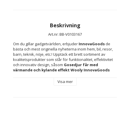
Beskrivning
Art.nr: BB-V0103167
Om du gillar gadgetvärlden, erbjuder 
InnovaGoods
 de 
bästa och mest originella nyheterna inom hem, bil, resor, 
barn, teknik, nöje, etc.! Upptäck ett brett sortiment av 
kvalitetsprodukter som står för funktionalitet, effektivitet 
och innovativ design, såsom 
Gosedjur får med 
värmande och kylande effekt Wooly InnovaGoods 
Gadget Kids
!
Visa mer
An endearing, soft cuddly toy with relaxing and calming 
properties. Inside, it contains a bag of clay beads that can 
be removed for warming in the microwave or for cooling in 
the fridge/freezer as well as for easy cleaning. It also 
contains lavender oil, so when it is heated it releases a 
pleasant lavender aroma which promotes sleep. The 
warming effect is very pleasant when it's time to go to 
sleep or when resting. The cooling effect helps to relieve 
fever and other discomforts.