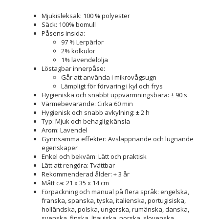
Mjukisleksak: 100 % polyester
Säck: 100% bomull
Påsens insida:
97 % Lerpärlor
2% kolkulor
1% lavendelolja
Löstagbar innerpåse:
Går att använda i mikrovågsugn
Lämpligt för förvaring i kyl och frys
Hygieniska och snabbt uppvärmningsbara: ± 90 s
Värmebevarande: Cirka 60 min
Hygienisk och snabb avkylning: ± 2 h
Typ: Mjuk och behaglig känsla
Arom: Lavendel
Gynnsamma effekter: Avslappnande och lugnande
egenskaper
Enkel och bekväm: Lätt och praktisk
Lätt att rengöra: Tvättbar
Rekommenderad ålder: + 3 år
Mått ca: 21 x 35 x 14 cm
Förpackning och manual på flera språk: engelska,
franska, spanska, tyska, italienska, portugisiska,
holländska, polska, ungerska, rumänska, danska,
svenska, finska, litauiska, norska, slovenska,