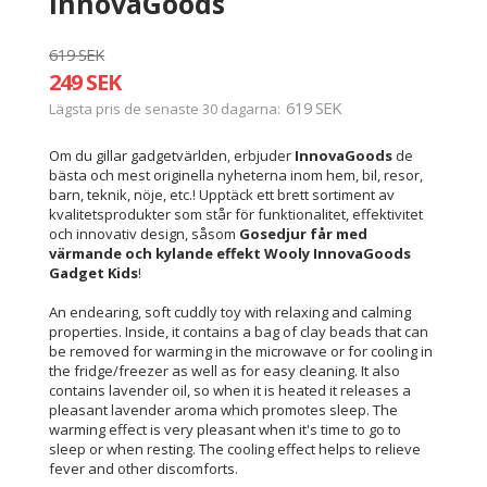
InnovaGoods
619 SEK
249 SEK
619 SEK
Lägsta pris de senaste 30 dagarna
Om du gillar gadgetvärlden, erbjuder
InnovaGoods
de
bästa och mest originella nyheterna inom hem, bil, resor,
barn, teknik, nöje, etc.! Upptäck ett brett sortiment av
kvalitetsprodukter som står för funktionalitet, effektivitet
och innovativ design, såsom
Gosedjur får med
värmande och kylande effekt Wooly InnovaGoods
Gadget Kids
!
An endearing, soft cuddly toy with relaxing and calming
properties. Inside, it contains a bag of clay beads that can
be removed for warming in the microwave or for cooling in
the fridge/freezer as well as for easy cleaning. It also
contains lavender oil, so when it is heated it releases a
pleasant lavender aroma which promotes sleep. The
warming effect is very pleasant when it's time to go to
sleep or when resting. The cooling effect helps to relieve
fever and other discomforts.