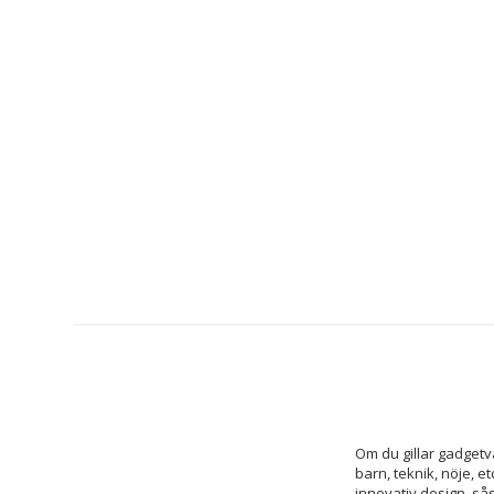
Om du gillar gadgetv
barn, teknik, nöje, et
innovativ design, så