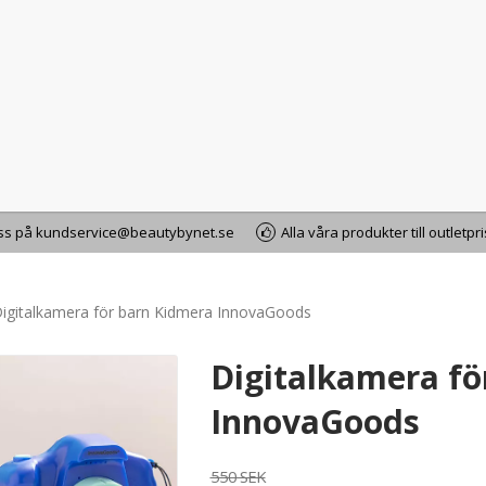
oss på kundservice@beautybynet.se
Alla våra produkter till outletpr
igitalkamera för barn Kidmera InnovaGoods
Digitalkamera fö
InnovaGoods
550 SEK