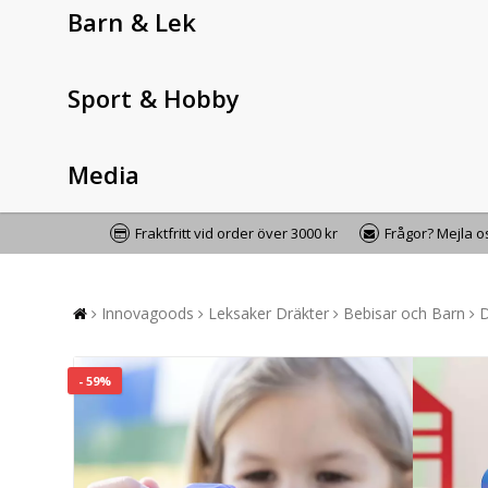
Barn & Lek
Sport & Hobby
Media
Fraktfritt vid order över 3000 kr
Frågor? Mejla 
Innovagoods
Leksaker Dräkter
Bebisar och Barn
D
- 59%