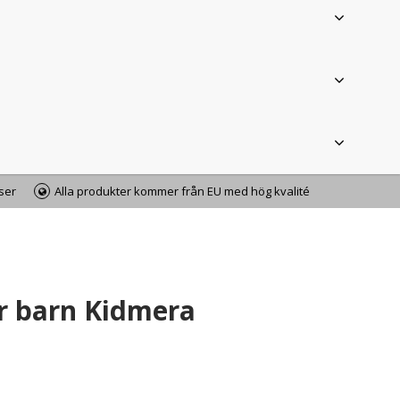
iser
Alla produkter kommer från EU med hög kvalité
r barn Kidmera