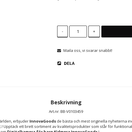
-
+
Maila oss, vi svarar snabbt!
DELA
Beskrivning
Art.nr: BB-V0103459
ärlden, erbjuder 
InnovaGoods
 de bästa och mest originella nyheterna ino
c.! Upptäck ett brett sortiment av kvalitetsprodukter som står för funktionalit
som 
Digitalkamera för barn Kidmera InnovaGoods 
!