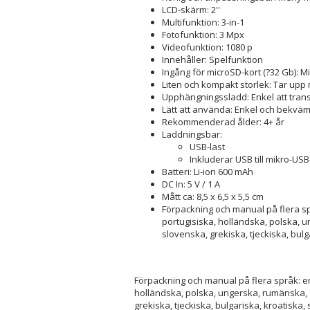
LCD-skärm: 2''
Multifunktion: 3-in-1
Fotofunktion: 3 Mpx
Videofunktion: 1080 p
Innehåller: Spelfunktion
Ingång för microSD-kort (?32 Gb): Mi
Liten och kompakt storlek: Tar up
Upphängningssladd: Enkel att tran
Lätt att använda: Enkel och bekvä
Rekommenderad ålder: 4+ år
Laddningsbar:
USB-last
Inkluderar USB till mikro-US
Batteri: Li-ion 600 mAh
DC In: 5 V / 1 A
Mått ca: 8,5 x 6,5 x 5,5 cm
Förpackning och manual på flera spr
portugisiska, holländska, polska, u
slovenska, grekiska, tjeckiska, bulg
Förpackning och manual på flera språk: en
holländska, polska, ungerska, rumänska, d
grekiska, tjeckiska, bulgariska, kroatiska, 