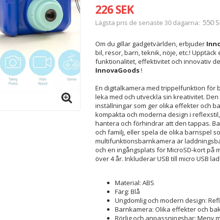
226 SEK
550 S
Lägsta pris de senaste 30 dagarna
Om du gillar gadgetvärlden, erbjuder
Inn
bil, resor, barn, teknik, nöje, etc.! Upptäc
funktionalitet, effektivitet och innovativ 
InnovaGoods
!
En digitalkamera med trippelfunktion för 
leka med och utveckla sin kreativitet. D
inställningar som ger olika effekter och b
kompakta och moderna design i reflexstil, 
hantera och förhindrar att den tappas. Ba
och familj, eller spela de olika barnspel 
multifunktionsbarnkamera är laddningsba
och en ingångsplats för MicroSD-kort på 
över 4 år. Inkluderar USB till micro USB la
Material: ABS
Färg: Blå
Ungdomlig och modern design: Refle
Barnkamera: Olika effekter och b
Rörlig och anpassningsbar: Meny med