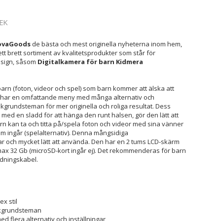
EK
ovaGoods
de bästa och mest originella nyheterna inom hem,
k ett brett sortiment av kvalitetsprodukter som står för
design, såsom
Digitalkamera för barn Kidmera
barn (foton, videor och spel) som barn kommer att älska att
en har en omfattande meny med många alternativ och
akgrundsteman för mer originella och roliga resultat. Dess
med en sladd för att hänga den runt halsen, gör den lätt att
rn kan ta och titta på/spela foton och videor med sina vänner
som ingår (spelalternativ). Denna mångsidiga
r och mycket lätt att använda. Den har en 2 tums LCD-skärm
max 32 Gb (microSD-kort ingår ej). Det rekommenderas för barn
ddningskabel.
x stil
akgrundsteman
 flera alternativ och inställningar