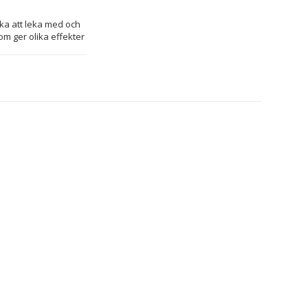
ka att leka med och 
m ger olika effekter 
 reflexstil, med en 
kan ta och titta 
pelalternativ). 
n har en 2 tums LCD-
nderas för barn 