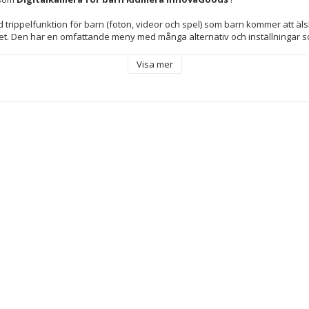
 trippelfunktion för barn (foton, videor och spel) som barn kommer att äls
itet. Den har en omfattande meny med många alternativ och inställningar so
ör mer originella och roliga resultat. Dess kompakta och moderna design i
en runt halsen, gör den lätt att hantera och förhindrar att den tappas. Barn 
Visa mer
deor med sina vänner och familj, eller spela de olika barnspel som ingår (s
ltifunktionsbarnkamera är laddningsbar och mycket lätt att använda. De
plats för MicroSD-kort på max 32 Gb (microSD-kort ingår ej). Det rekomme
 USB till micro USB laddningskabel.
 modern design: Reflex stil
Olika effekter och bakgrundsteman
assningsbar: Meny med flera alternativ och inställningar
3-in-1
 3 Mpx
: 1080 p
elfunktion
roSD-kort (?32 Gb): MicroSD-kort ingår ej
pakt storlek: Tar upp minimalt med utrymme
ladd: Enkel att transportera och förvara
nda: Enkel och bekväm