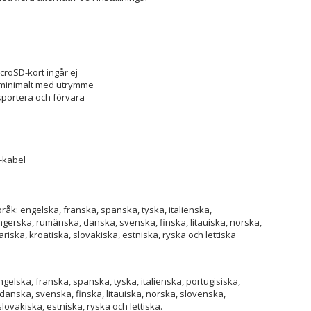
croSD-kort ingår ej
p minimalt med utrymme
sportera och förvara
m
B-kabel
åk: engelska, franska, spanska, tyska, italienska,
ngerska, rumänska, danska, svenska, finska, litauiska, norska,
ariska, kroatiska, slovakiska, estniska, ryska och lettiska
gelska, franska, spanska, tyska, italienska, portugisiska,
anska, svenska, finska, litauiska, norska, slovenska,
slovakiska, estniska, ryska och lettiska.