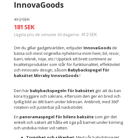
InnovaGoods
412 SEK
181 SEK
412 SEK
Lägsta pris de senaste 30 dagarna
Om du gillar gadgetvärlden, erbjuder
InnovaGoods
de
bästa och mest originella nyheterna inom hem, bil, resor,
barn, teknik, nöje, etc.! Upptäck ett brett sortiment av
kvalitetsprodukter som står för funktionalitet, effektivitet
och innovativ design, såsom
Babybackspegel för
baksätet Mirraby InnovaGoods
!
Den här
babybackspegeln för baksätet
gör att du kan
köra tryggare och säkrare, eftersom den ger en bred och
tydlig bild av ditt barn under bilresan. Antibrott, med 360º
rotation och justerbar på nackstödet.
En
panoramaspegel för bilens baksäte
som gör det
enkelt och säkert att hålla ett öga på barnet under körning
och undvika risker vid ratten.
Trygghet och säkerhet
: Med vår babybilspegel