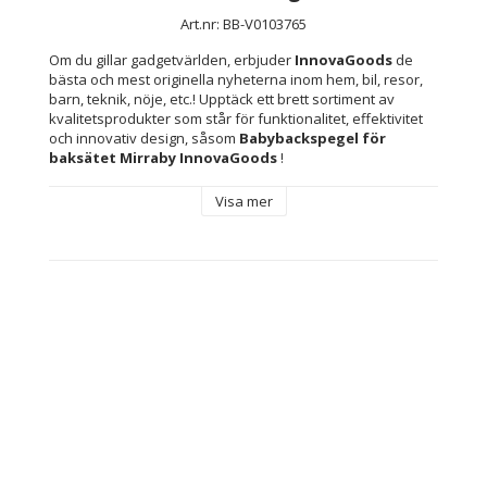
Art.nr: BB-V0103765
Om du gillar gadgetvärlden, erbjuder 
InnovaGoods
 de 
bästa och mest originella nyheterna inom hem, bil, resor, 
barn, teknik, nöje, etc.! Upptäck ett brett sortiment av 
kvalitetsprodukter som står för funktionalitet, effektivitet 
och innovativ design, såsom 
Babybackspegel för 
baksätet Mirraby InnovaGoods 
!
Visa mer
Den här 
babybackspegeln för baksätet 
gör att du kan 
köra tryggare och säkrare, eftersom den ger en bred och 
tydlig bild av ditt barn under bilresan. Antibrott, med 360º 
rotation och justerbar på nackstödet.
En 
panoramaspegel för bilens baksäte
 som gör det 
enkelt och säkert att hålla ett öga på barnet under körning 
och undvika risker vid ratten.
Trygghet och säkerhet
: Med vår babybilspegel 
kan du enkelt hålla ett öga på ditt barn hela tiden 
när du kör, utan att behöva vända dig om eller vrida 
på huvudet. Ett säkrare sätt att resa med ditt barn 
utan risk. Dessutom kommer barnet att roas av att 
se sig själv i spegeln.