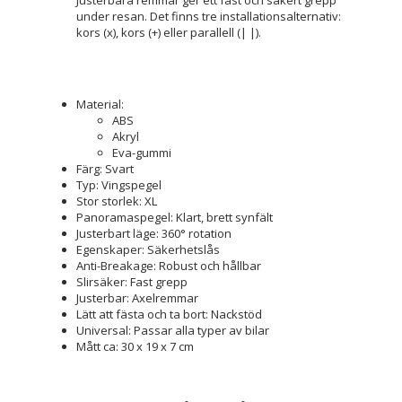
under resan. Det finns tre installationsalternativ:
kors (x), kors (+) eller parallell (| |).
Material:
ABS
Akryl
Eva-gummi
Färg: Svart
Typ: Vingspegel
Stor storlek: XL
Panoramaspegel: Klart, brett synfält
Justerbart läge: 360° rotation
Egenskaper: Säkerhetslås
Anti-Breakage: Robust och hållbar
Slirsäker: Fast grepp
Justerbar: Axelremmar
Lätt att fästa och ta bort: Nackstöd
Universal: Passar alla typer av bilar
Mått ca: 30 x 19 x 7 cm