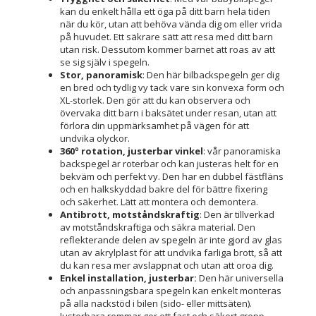
kan du enkelt hålla ett öga på ditt barn hela tiden
när du kör, utan att behöva vända dig om eller vrida
på huvudet. Ett säkrare sätt att resa med ditt barn
utan risk. Dessutom kommer barnet att roas av att
se sig själv i spegeln.
Stor, panoramisk
: Den här bilbackspegeln ger dig
en bred och tydlig vy tack vare sin konvexa form och
XL-storlek. Den gör att du kan observera och
övervaka ditt barn i baksätet under resan, utan att
förlora din uppmärksamhet på vägen för att
undvika olyckor.
360º rotation, justerbar vinkel
: vår panoramiska
backspegel är roterbar och kan justeras helt för en
bekväm och perfekt vy. Den har en dubbel fästfläns
och en halkskyddad bakre del för bättre fixering
och säkerhet. Lätt att montera och demontera.
Antibrott, motståndskraftig
: Den är tillverkad
av motståndskraftiga och säkra material. Den
reflekterande delen av spegeln är inte gjord av glas
utan av akrylplast för att undvika farliga brott, så att
du kan resa mer avslappnat och utan att oroa dig.
Enkel installation, justerbar:
Den här universella
och anpassningsbara spegeln kan enkelt monteras
på alla nackstöd i bilen (sido- eller mittsäten).
Justerbara remmar ger ett fast och säkert grepp