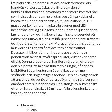
lite plats och kan bäras runt och enkelt förvaras i din
handväska, toalettväska, etc. Eftersom den är
laddningsbar kan den användas med större komfort när
som helst och var som helst utan besvärliga kablar eller
kontakter. Denna ergonomiska, multifunktionella 3-i-1-
massager kombinerar mjuka vibrationer med LED-
lampornas anti-aging-egenskaper. Det röda ljuset har en
lugnande effekt och hjälper till att minska utseendet på
rynkor och uttryckslinjer. Det blå ljuset har en anti-trötthet
och hudförstärkande effekt. Vibrationsterapin slappnar av
musklerna i ögonområdet och förhindrar trötthet.
Dessutom hjälper värmen hudens absorption och
penetration av ansiktsvårdsprodukter, vilket ökar deras
effekt. Denna trippelterapi har flera fördelar, eftersom
den hjälper till att minska fula mörka ringar, påsar och
kråkfötter i ögonkonturområdet, vilket ger ett mer
strålande och ungdomligt utseende. Den är väldigt enkelt
att använda, du behöver bara utföra jämna rörelser runt
området som ska behandlas. Den stängs av automatiskt
efter att ha varit inaktiv i 2 minuter. Vibrationsfunktionen
kan användas separat.
Material:
ABS