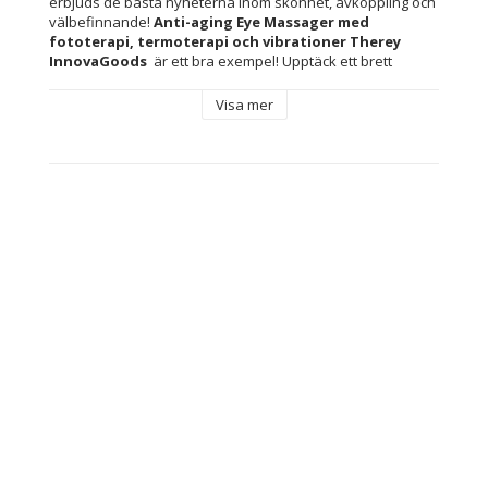
erbjuds de bästa nyheterna inom skönhet, avkoppling och 
välbefinnande! 
Anti-aging Eye Massager med 
fototerapi, termoterapi och vibrationer Therey 
InnovaGoods 
 är ett bra exempel! Upptäck ett brett 
sortiment av kvalitetsprodukter som står för funktionalitet, 
effektivitet och innovativ design.
Visa mer
En anti-aging, trippelverkande ögonmassager med 
fototerapi, termoterapi och vibrationer som är mycket 
effektivt för att förbättra hudens tillstånd och utseende i 
ögonkonturområdet, vilket ger en lyftande effekt.  På 
grund av sin kompakta, lätta och bärbara design tar den 
väldigt lite plats och kan bäras runt och enkelt förvaras i 
din handväska, toalettväska, etc. Eftersom den är 
laddningsbar kan den användas med större komfort när 
som helst och var som helst utan besvärliga kablar eller 
kontakter. Denna ergonomiska, multifunktionella 3-i-1-
massager kombinerar mjuka vibrationer med LED-
lampornas anti-aging-egenskaper. Det röda ljuset har en 
lugnande effekt och hjälper till att minska utseendet på 
rynkor och uttryckslinjer. Det blå ljuset har en anti-trötthet 
och hudförstärkande effekt. Vibrationsterapin slappnar av 
musklerna i ögonområdet och förhindrar trötthet. 
Dessutom hjälper värmen hudens absorption och 
penetration av ansiktsvårdsprodukter, vilket ökar deras 