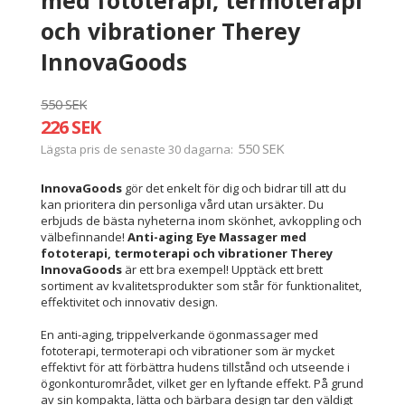
och vibrationer Therey
InnovaGoods
550 SEK
226 SEK
550 SEK
Lägsta pris de senaste 30 dagarna
InnovaGoods
gör det enkelt för dig och bidrar till att du
kan prioritera din personliga vård utan ursäkter. Du
erbjuds de bästa nyheterna inom skönhet, avkoppling och
välbefinnande!
Anti-aging Eye Massager med
fototerapi, termoterapi och vibrationer Therey
InnovaGoods
är ett bra exempel! Upptäck ett brett
sortiment av kvalitetsprodukter som står för funktionalitet,
effektivitet och innovativ design.
En anti-aging, trippelverkande ögonmassager med
fototerapi, termoterapi och vibrationer som är mycket
effektivt för att förbättra hudens tillstånd och utseende i
ögonkonturområdet, vilket ger en lyftande effekt. På grund
av sin kompakta, lätta och bärbara design tar den väldigt