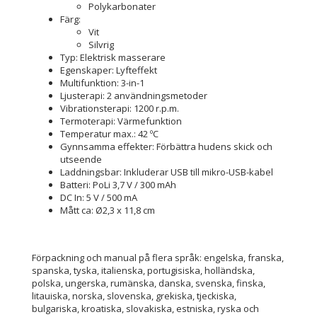
Polykarbonater
Färg:
Vit
Silvrig
Typ: Elektrisk masserare
Egenskaper: Lyfteffekt
Multifunktion: 3-in-1
Ljusterapi: 2 användningsmetoder
Vibrationsterapi: 1200 r.p.m.
Termoterapi: Värmefunktion
Temperatur max.: 42 ºC
Gynnsamma effekter: Förbättra hudens skick och
utseende
Laddningsbar: Inkluderar USB till mikro-USB-kabel
Batteri: PoLi 3,7 V / 300 mAh
DC In: 5 V / 500 mA
Mått ca: Ø2,3 x 11,8 cm
Förpackning och manual på flera språk: engelska, franska,
spanska, tyska, italienska, portugisiska, holländska,
polska, ungerska, rumänska, danska, svenska, finska,
litauiska, norska, slovenska, grekiska, tjeckiska,
bulgariska, kroatiska, slovakiska, estniska, ryska och