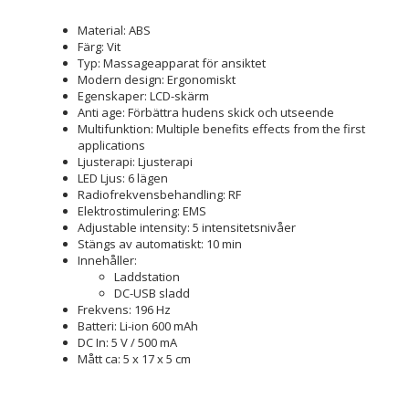
Material: ABS
Färg: Vit
Typ: Massageapparat för ansiktet
Modern design: Ergonomiskt
Egenskaper: LCD-skärm
Anti age: Förbättra hudens skick och utseende
Multifunktion: Multiple benefits effects from the first
applications
Ljusterapi: Ljusterapi
LED Ljus: 6 lägen
Radiofrekvensbehandling: RF
Elektrostimulering: EMS
Adjustable intensity: 5 intensitetsnivåer
Stängs av automatiskt: 10 min
Innehåller:
Laddstation
DC-USB sladd
Frekvens: 196 Hz
Batteri: Li-ion 600 mAh
DC In: 5 V / 500 mA
Mått ca: 5 x 17 x 5 cm