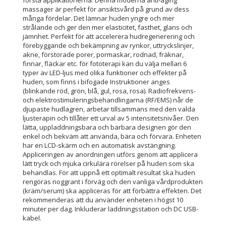
massager är perfekt för ansiktsvård på grund av dess
många fördelar. Det lämnar huden yngre och mer
strålande och ger den mer elasticitet, fasthet, glans och
jämnhet. Perfekt för att accelerera hudregenerering och
förebyggande och bekämpning av rynkor, uttryckslinjer,
akne, förstorade porer, pormaskar, rodnad, fräknar,
finnar, fläckar etc. för fototerapi kan du välja mellan 6
typer av LED-ljus med olika funktioner och effekter på
huden, som finns i bifogade Instruktioner anges
(blinkande röd, grön, blå, gul, rosa, rosa). Radiofrekvens-
och elektrostimuleringsbehandlingarna (RF/EMS) når de
djupaste hudlagren, arbetar tillsammans med den valda
ljusterapin och tillåter ett urval av 5 intensitetsnivåer. Den
lätta, uppladdningsbara och bärbara designen gör den
enkel och bekväm att använda, bära och förvara. Enheten
har en LCD-skärm och en automatisk avstängning.
Appliceringen av anordningen utförs genom att applicera
lätt tryck och mjuka cirkulära rörelser på huden som ska
behandlas. För att uppnå ett optimalt resultat ska huden
rengöras noggrant i förväg och den vanliga vårdprodukten
(kräm/serum) ska appliceras för att förbättra effekten. Det
rekommenderas att du använder enheten i högst 10
minuter per dag. Inkluderar laddningsstation och DC USB-
kabel.