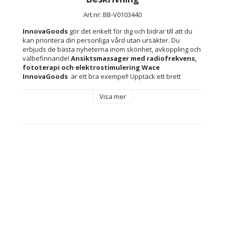
Art.nr: BB-V0103440
InnovaGoods
 gör det enkelt för dig och bidrar till att du 
kan prioritera din personliga vård utan ursäkter. Du 
erbjuds de bästa nyheterna inom skönhet, avkoppling och 
välbefinnande! 
Ansiktsmassager med radiofrekvens, 
fototerapi och elektrostimulering Wace 
InnovaGoods 
 är ett bra exempel! Upptäck ett brett 
sortiment av kvalitetsprodukter som står för funktionalitet, 
effektivitet och innovativ design.
Visa mer
En ergonomisk, multifunktionell ansiktsmassager med 
radiofrekvens, fototerapi och elektrostimulering som 
förbättrar hudens kondition och utseende, och har en 
intensiv effekt av hudvävnadsreparation och föryngring. 
Den moderna trippelterapin ger ett synligt resultat från de 
första applikationerna. Denna moderna anti-aging 
massager är perfekt för ansiktsvård på grund av dess 
många fördelar. Det lämnar huden yngre och mer 
strålande och ger den mer elasticitet, fasthet, glans och 
jämnhet. Perfekt för att accelerera hudregenerering och 
förebyggande och bekämpning av rynkor, uttryckslinjer, 
akne, förstorade porer, pormaskar, rodnad, fräknar, 
finnar, fläckar etc. för fototerapi kan du välja mellan 6 