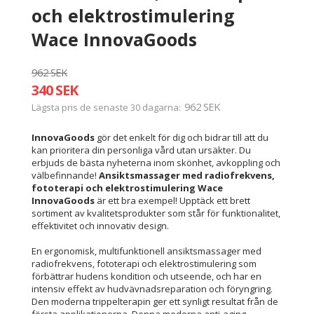
och elektrostimulering
Wace InnovaGoods
962 SEK
340 SEK
962 SEK
Lägsta pris de senaste 30 dagarna
InnovaGoods
gör det enkelt för dig och bidrar till att du
kan prioritera din personliga vård utan ursäkter. Du
erbjuds de bästa nyheterna inom skönhet, avkoppling och
välbefinnande!
Ansiktsmassager med radiofrekvens,
fototerapi och elektrostimulering Wace
InnovaGoods
är ett bra exempel! Upptäck ett brett
sortiment av kvalitetsprodukter som står för funktionalitet,
effektivitet och innovativ design.
En ergonomisk, multifunktionell ansiktsmassager med
radiofrekvens, fototerapi och elektrostimulering som
förbättrar hudens kondition och utseende, och har en
intensiv effekt av hudvävnadsreparation och föryngring.
Den moderna trippelterapin ger ett synligt resultat från de
första applikationerna. Denna moderna anti-aging