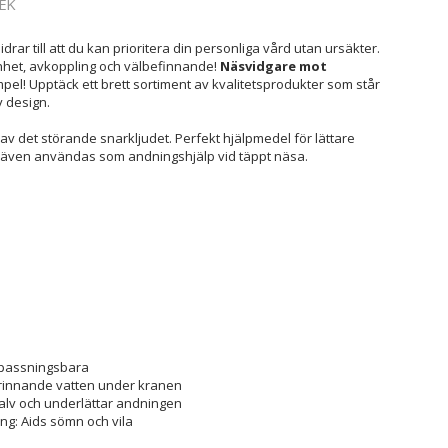
EK
idrar till att du kan prioritera din personliga vård utan ursäkter.
het, avkoppling och välbefinnande!
Näsvidgare mot
mpel! Upptäck ett brett sortiment av kvalitetsprodukter som står
v design.
av det störande snarkljudet. Perfekt hjälpmedel för lättare
n även användas som andningshjälp vid täppt näsa.
anpassningsbara
 rinnande vatten under kranen
lv och underlättar andningen
ng: Aids sömn och vila