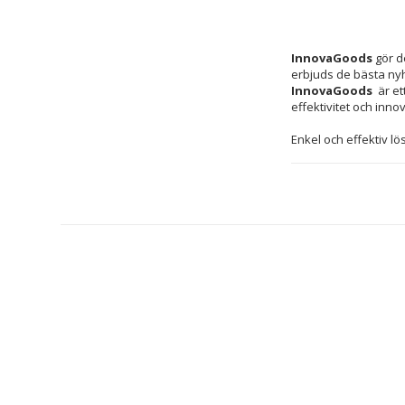
InnovaGoods
 gör d
erbjuds de bästa ny
InnovaGoods 
 är e
effektivitet och inno
Enkel och effektiv lö
främjar sömnkvalité
Material: 
Silikon
Magnet
Färg: 
Transp
Silvrig
Typ: Magnetic
Kön: Unisex
Ergonomiskt: 
Justerbar: Ela
Återanvändnin
Egenskaper: Ö
Underlättar mj