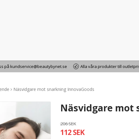
oss på kundservice@beautybynet.se
Alla våra produkter till outletpr
ående
Näsvidgare mot snarkning InnovaGoods
Näsvidgare mot 
206 SEK
112 SEK