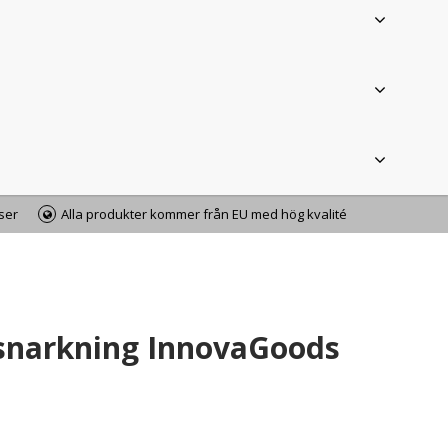
iser
Alla produkter kommer från EU med hög kvalité
snarkning InnovaGoods