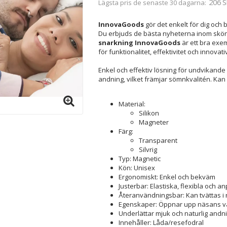
206 S
Lägsta pris de senaste 30 dagarna
InnovaGoods
gör det enkelt för dig och b
Du erbjuds de bästa nyheterna inom skön
snarkning InnovaGoods
är ett bra exe
för funktionalitet, effektivitet och innovati
Enkel och effektiv lösning för undvikande 
andning, vilket främjar sömnkvalitén. Ka
Material:
Silikon
Magneter
Färg:
Transparent
Silvrig
Typ: Magnetic
Kön: Unisex
Ergonomiskt: Enkel och bekväm
Justerbar: Elastiska, flexibla och 
Återanvändningsbar: Kan tvättas i
Egenskaper: Öppnar upp näsans va
Underlättar mjuk och naturlig andni
Innehåller: Låda/resefodral