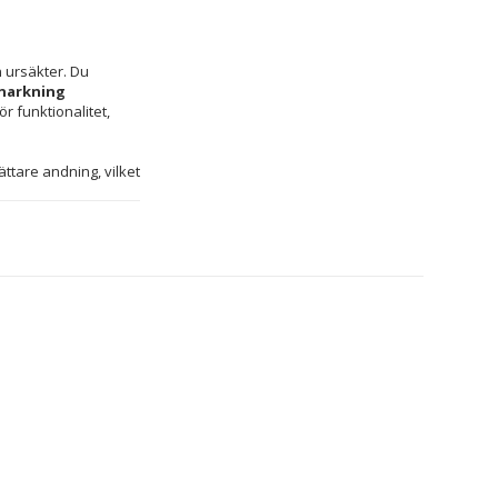
n ursäkter. Du 
narkning 
r funktionalitet, 
ttare andning, vilket 