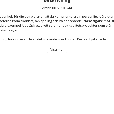
Art.nr: BB-V0100744
et enkelt för dig och bidrar till att du kan prioritera din personliga vård uta
heterna inom skönhet, avkoppling och välbefinnande! 
Näsvidgare mot s
tt bra exempel! Upptäck ett brett sortiment av kvalitetsprodukter som står fö
vativ design.
sning för undvikande av det störande snarkljudet. Perfekt hjälpmedel för lä
n. Kan även användas som andningshjälp vid täppt näsa.
Visa mer
er
arent
Enkel och bekväm
stiska, flexibla och anpassningsbara
gsbar: Kan tvättas i rinnande vatten under kranen
ppnar upp näsans valv och underlättar andningen
uk och naturlig andning: Aids sömn och vila