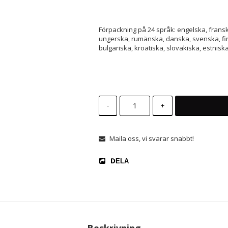
Förpackning på 24 språk: engelska, franska
ungerska, rumänska, danska, svenska, finsk
bulgariska, kroatiska, slovakiska, estniska
-
+
Maila oss, vi svarar snabbt!
DELA
Beskrivning