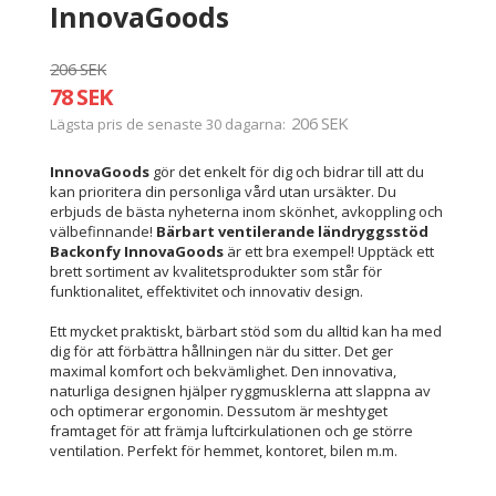
InnovaGoods
206 SEK
78 SEK
206 SEK
Lägsta pris de senaste 30 dagarna
InnovaGoods
gör det enkelt för dig och bidrar till att du
kan prioritera din personliga vård utan ursäkter. Du
erbjuds de bästa nyheterna inom skönhet, avkoppling och
välbefinnande!
Bärbart ventilerande ländryggsstöd
Backonfy InnovaGoods
är ett bra exempel! Upptäck ett
brett sortiment av kvalitetsprodukter som står för
funktionalitet, effektivitet och innovativ design.
Ett mycket praktiskt, bärbart stöd som du alltid kan ha med
dig för att förbättra hållningen när du sitter. Det ger
maximal komfort och bekvämlighet. Den innovativa,
naturliga designen hjälper ryggmusklerna att slappna av
och optimerar ergonomin. Dessutom är meshtyget
framtaget för att främja luftcirkulationen och ge större
ventilation. Perfekt för hemmet, kontoret, bilen m.m.