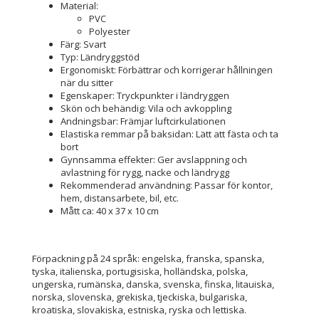
Material:
PVC
Polyester
Färg: Svart
Typ: Ländryggstöd
Ergonomiskt: Förbättrar och korrigerar hållningen
när du sitter
Egenskaper: Tryckpunkter i ländryggen
Skön och behändig: Vila och avkoppling
Andningsbar: Främjar luftcirkulationen
Elastiska remmar på baksidan: Lätt att fästa och ta
bort
Gynnsamma effekter: Ger avslappning och
avlastning för rygg, nacke och ländrygg
Rekommenderad användning: Passar för kontor,
hem, distansarbete, bil, etc.
Mått ca: 40 x 37 x 10 cm
Förpackning på 24 språk: engelska, franska, spanska,
tyska, italienska, portugisiska, holländska, polska,
ungerska, rumänska, danska, svenska, finska, litauiska,
norska, slovenska, grekiska, tjeckiska, bulgariska,
kroatiska, slovakiska, estniska, ryska och lettiska.