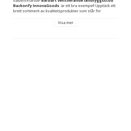
välbefinnande! 
Bärbart ventilerande ländryggsstöd 
Backonfy InnovaGoods 
 är ett bra exempel! Upptäck ett 
brett sortiment av kvalitetsprodukter som står för 
funktionalitet, effektivitet och innovativ design.
Visa mer
Ett mycket praktiskt, bärbart stöd som du alltid kan ha med 
dig för att förbättra hållningen när du sitter. Det ger 
maximal komfort och bekvämlighet. Den innovativa, 
naturliga designen hjälper ryggmusklerna att slappna av 
och optimerar ergonomin. Dessutom är meshtyget 
framtaget för att främja luftcirkulationen och ge större 
ventilation. Perfekt för hemmet, kontoret, bilen m.m.
Material: 
PVC
Polyester
Färg: Svart
Typ: Ländryggstöd
Ergonomiskt: Förbättrar och korrigerar hållningen 
när du sitter
Egenskaper: Tryckpunkter i ländryggen
Skön och behändig: Vila och avkoppling
Andningsbar: Främjar luftcirkulationen
Elastiska remmar på baksidan: Lätt att fästa och ta 
bort