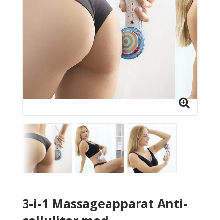
3-i-1 Massageapparat Anti-
celluliter med