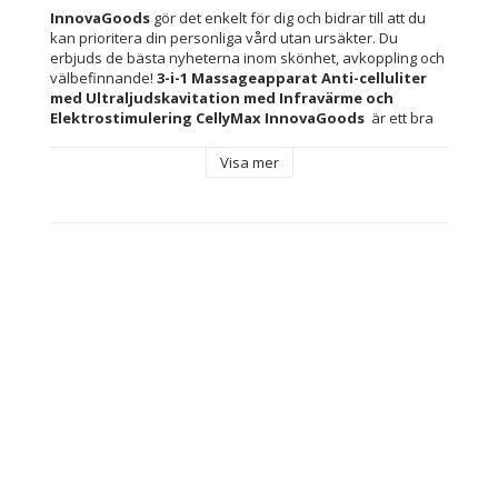
InnovaGoods
 gör det enkelt för dig och bidrar till att du 
kan prioritera din personliga vård utan ursäkter. Du 
erbjuds de bästa nyheterna inom skönhet, avkoppling och 
välbefinnande! 
3-i-1 Massageapparat Anti-celluliter 
med Ultraljudskavitation med Infravärme och 
Elektrostimulering CellyMax InnovaGoods 
 är ett bra 
exempel! Upptäck ett brett sortiment av kvalitetsprodukter 
som står för funktionalitet, effektivitet och innovativ 
Visa mer
design.
En komplett massageapparat anti-celluliter med 
ultraljudskavitation med infravärme och elektrostimulering 
(EMS). Perfekt för de delar av kroppen där fett ansamlas, 
såsom buken, skinkor, ben och armar. Tack vare sin 
avancerade teknik och trippelfunktion arbetar den inifrån 
för att ta bort lokaliserat fett och återställa hudens 
elasticitet och fasthet. En stor hjälp för att effektivt 
behandla hud med fula “apelsinskal”. Den har lågfrekvent 
ultraljud, elektrostimulering med hjälp av 
elektromagnetiska impulser och infraröd värme för att öka 
effekten. Den har olika inställningar och intensiteter 
beroende på vilken funktion som ska utföras och vilket 
område som ska behandlas samt anpassar sig helt efter 
dina behov och preferenser vid varje tillfälle. Ett säkert, 
enkelt och prisvärt sätt att utföra en effektiv anti-