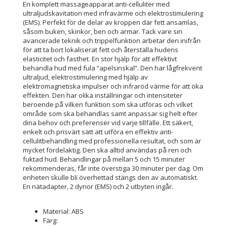
En komplett massageapparat anti-celluliter med
ultraljudskavitation med infravärme och elektrostimulering
(EMS). Perfekt för de delar av kroppen där fett ansamlas,
såsom buken, skinkor, ben och armar. Tack vare sin
avancerade teknik och trippelfunktion arbetar den inifrån
för att ta bort lokaliserat fett och återställa hudens
elasticitet och fasthet. En stor hjälp för att effektivt
behandla hud med fula “apelsinskal”. Den har lågfrekvent
ultraljud, elektrostimulering med hjälp av
elektromagnetiska impulser och infraröd värme för att öka
effekten. Den har olika inställningar och intensiteter
beroende på vilken funktion som ska utföras och vilket
område som ska behandlas samt anpassar sig helt efter
dina behov och preferenser vid varje tillfälle. Ett säkert,
enkelt och prisvärt sätt att utföra en effektiv anti-
cellulitbehandling med professionella resultat, och som är
mycket fördelaktig. Den ska alltid användas på ren och
fuktad hud. Behandlingar på mellan 5 och 15 minuter
rekommenderas, får inte överstiga 30 minuter per dag. Om
enheten skulle bli överhettad stängs den av automatiskt.
En nätadapter, 2 dynor (EMS) och 2 utbyten ingår.
Material: ABS
Färg: