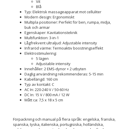
Vit
Blå
Typ: Elektrisk massageapparat mot celluliter
Modern design: Ergonomiskt
Multipla positioner: Perfekt för ben, rumpa, midja,
buk och armar
Egenskaper: Kavitationsteknik
Multifunktion: 3-in-1
Lågfrekvent ultraljud: Adjustable intensity
Infraröd värme: Termoaktiv boostningseffekt
Elektrostimulering:
5 lägen
Adjustable intensity
Innehåller: 2 EMS-dynor + 2 utbyten
Daglig användning rekommenderas: 5-15 min
Kabellängd: 160 cm
Typ av kontakt: C
AC In: 220-240 V / 50-60 Hz
DC In: 15 V / 800 mA / 12 W
Mått ca: 7,5 x 18 x 5 cm
Förpackning och manual på flera språk: engelska, franska,
spanska, tyska, italienska, portugisiska, holländska,