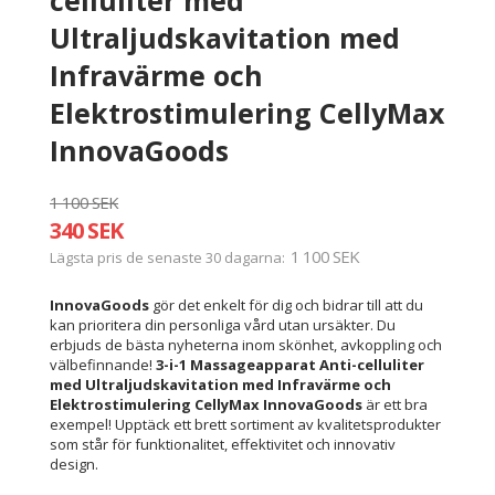
Ultraljudskavitation med
Infravärme och
Elektrostimulering CellyMax
InnovaGoods
1 100 SEK
340 SEK
1 100 SEK
Lägsta pris de senaste 30 dagarna
InnovaGoods
gör det enkelt för dig och bidrar till att du
kan prioritera din personliga vård utan ursäkter. Du
erbjuds de bästa nyheterna inom skönhet, avkoppling och
välbefinnande!
3-i-1 Massageapparat Anti-celluliter
med Ultraljudskavitation med Infravärme och
Elektrostimulering CellyMax InnovaGoods
är ett bra
exempel! Upptäck ett brett sortiment av kvalitetsprodukter
som står för funktionalitet, effektivitet och innovativ
design.