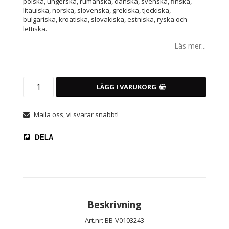
polska, ungerska, rumänska, danska, svenska, finska,
litauiska, norska, slovenska, grekiska, tjeckiska,
bulgariska, kroatiska, slovakiska, estniska, ryska och
lettiska.
Läs mer...
LÄGG I VARUKORG
Maila oss, vi svarar snabbt!
DELA
Beskrivning
Art.nr: BB-V0103243