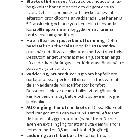
Bluetooth-headset
: Vårt trådlösa headset är av
hög kvalitet har en modern och elegant design i
svart. Det är ergonomiskt och mycket bekvämt
eftersom öronkåporna är vadderade. Det har en BT
5.3-anslutning och är mycket enkelt att använda.
Kontrollknapparna är inbyggda i en av lurarna.
Bruksanvisning medföljer.
Hopfällbar och justerbar utformning
: Detta
headset kan enkelt fällas ihop för att ta mindre
plats när det förvaras eller bärs med vart som helst.
Dessutom är det utformat med en justerbar längd
så att det kan förlängas eller förkortas för att bättre
passa varje användare.
Vaddering, brusreducering
: Våra hopfällbara
hörlurar passar perfekt till dina öron tack vare att
de är vadderade, vilket tillför stor komfort.
Dessutom isolerar de mot buller, vilket gör att du
kan koncentrera dig bättre och uppleva en högre
ljudkvalitet.
AUX-ingång, handfri mikrofon
: Dessa Bluetooth-
hörlurar gör att du kan svara på samtal, eftersom
de har en inbyggd mikrofon (handsfree). De har
även en extra ingång för att ansluta dem till andra
enheter med en 3,5 mm jack-kabel (ingår ej).
Laddningsbart, bärbart
: Detta hopfällbara