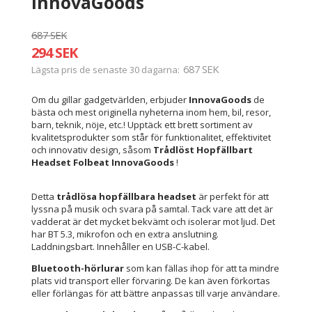
InnovaGoods
687 SEK
294 SEK
687 SEK
Lägsta pris de senaste 30 dagarna
Om du gillar gadgetvärlden, erbjuder
InnovaGoods
de
bästa och mest originella nyheterna inom hem, bil, resor,
barn, teknik, nöje, etc.! Upptäck ett brett sortiment av
kvalitetsprodukter som står för funktionalitet, effektivitet
och innovativ design, såsom
Trådlöst Hopfällbart
Headset Folbeat InnovaGoods
!
Detta
trådlösa hopfällbara headset
är perfekt för att
lyssna på musik och svara på samtal. Tack vare att det är
vadderat är det mycket bekvämt och isolerar mot ljud. Det
har BT 5.3, mikrofon och en extra anslutning.
Laddningsbart. Innehåller en USB-C-kabel.
Bluetooth-hörlurar
som kan fällas ihop för att ta mindre
plats vid transport eller förvaring. De kan även förkortas
eller förlängas för att bättre anpassas till varje användare.