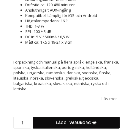
Driftstid ca: 120-480 minuter
Anslutningar: AUX-ingång
Kompatibel: Lämplig för iOS och Android
Högtalarimpedans: 16 ?
THD: 1-3 %
SPL: 100 ± 3 dB
DC In: 5 V / 500mA / 0,5 W
Mått ca: 17,5 x 19-21 x 8 cm
Förpackning och manual på flera språk: engelska, franska,
spanska, tyska, italienska, portugisiska, holländska,
polska, ungerska, rumänska, danska, svenska, finska,
litauiska, norska, slovenska, grekiska, tjeckiska,
bulgariska, kroatiska, slovakiska, estniska, ryska och
lettiska.
Läs mer...
LÄGG I VARUKORG