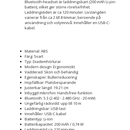
Bluetooth-headset är laddningsbart (200 mAh Li-jon-
batteri), vilket ger större rörelsefrihet.
Laddningstiden är ca 120 minuter. Livslängden
varierar från ca 2 till 8 timmar, beroende på
användning och volymnivå. Innehåller en USB-C-
kabel.
Material: ABS
Färg: Svart
Typ: Diademhörlurar
Modern design: Ergonomiskt
Vadderad: Skön och behändig
Egenskaper: Bullerreducering
Hopfällbar: Platsbesparande
Justerbar längd: 19-21 cm
Inbyggd mikrofon: Handsfree-funktion
Bluetooth: 5.3 (2.402 - 2.480 GHz - 20 mW)
Ungefärlig räckvidd: upp till 10 m
Laddningsbar: USB-last
Innehåller: USB-C-kabel
Batterityp: Li-Ion
Batterikapacitet: 200 mAh / 0,74 W
Laddningstid ca: 120 minuter