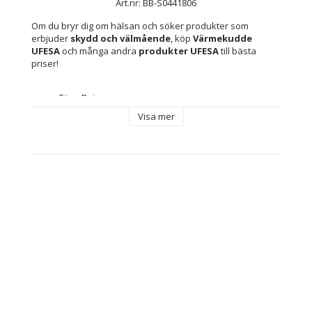
Art.nr: BB-S0441806
Om du bryr dig om hälsan och söker produkter som 
erbjuder 
skydd och välmående
, köp 
Värmekudde 
UFESA
 och många andra 
produkter UFESA
 till bästa 
priser!
Färg: Beige
Ström: 100 W
Visa mer
Mått ca: 42 x 63 cm